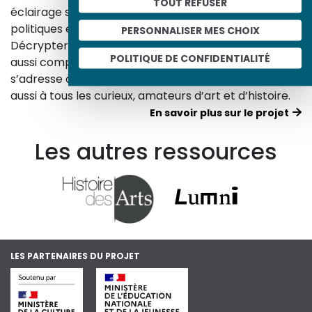
TOUT REFUSER
éclairage sur les réalités sociales, économiques,
politiques et culturelles d’une époque.
PERSONNALISER MES CHOIX
Décrypter les images et les événements d’hier, c’est
POLITIQUE DE CONFIDENTIALITÉ
aussi comprendre ceux d’aujourd’hui. Un site qui
s’adresse à tous, famille, enseignants, élèves… mais
aussi à tous les curieux, amateurs d’art et d’histoire.
En savoir plus sur le projet
Les autres ressources
LES PARTENAIRES DU PROJET