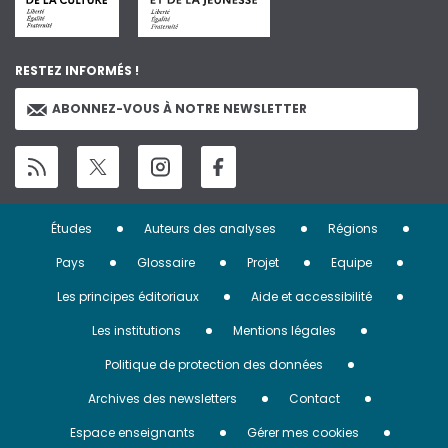
RESTEZ INFORMÉS !
ABONNEZ-VOUS À NOTRE NEWSLETTER
Menu
Études
Auteurs des analyses
Régions
Pied
Pays
Glossaire
Projet
Equipe
de
Les principes éditoriaux
Aide et accessibilité
page
Les institutions
Mentions légales
Politique de protection des données
Archives des newsletters
Contact
Espace enseignants
Gérer mes cookies