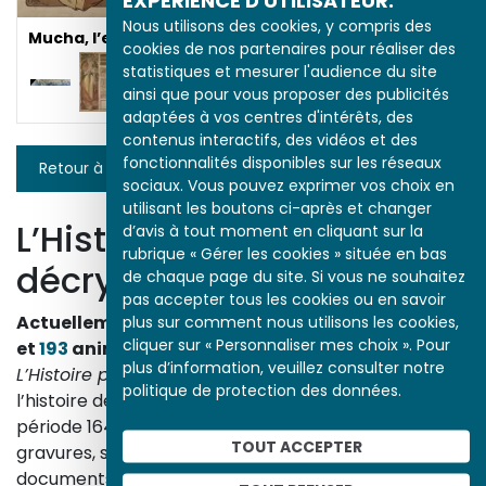
EXPÉRIENCE D'UTILISATEUR.
Nous utilisons des cookies, y compris des
Mucha, l’esprit 1900
cookies de nos partenaires pour réaliser des
statistiques et mesurer l'audience du site
ainsi que pour vous proposer des publicités
adaptées à vos centres d'intérêts, des
contenus interactifs, des vidéos et des
fonctionnalités disponibles sur les réseaux
Retour à la liste
sociaux. Vous pouvez exprimer vos choix en
utilisant les boutons ci-après et changer
L’Histoire par l’image
d’avis à tout moment en cliquant sur la
rubrique « Gérer les cookies » située en bas
décrypte l’histoire
de chaque page du site. Si vous ne souhaitez
pas accepter tous les cookies ou en savoir
Actuellement en ligne
3153
œuvres,
1748
études
plus sur comment nous utilisons les cookies,
cliquer sur « Personnaliser mes choix ». Pour
et
193
animations.
plus d’information, veuillez consulter notre
L’Histoire par l’image
explore les événements de
politique de protection des données.
l’histoire de France et les évolutions majeures de la
période 1643-1945. À travers des peintures, dessins,
TOUT ACCEPTER
gravures, sculptures, photographies, affiches,
documents d’archives, nos études proposent un