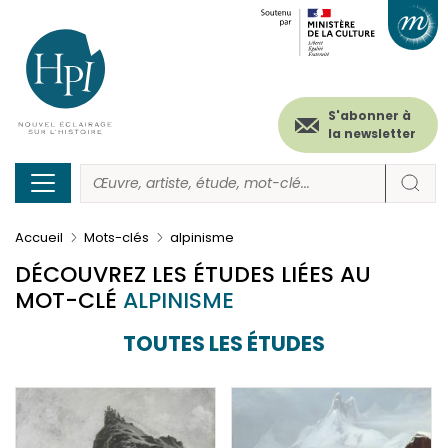
Menu
Paramétrer les cookies
Aller
au
secondaire
contenu
principal
(header)
S'abonner à
la newsletter
Accueil
Mots-clés
alpinisme
DÉCOUVREZ LES ÉTUDES LIÉES AU
MOT-CLÉ
ALPINISME
TOUTES LES ÉTUDES