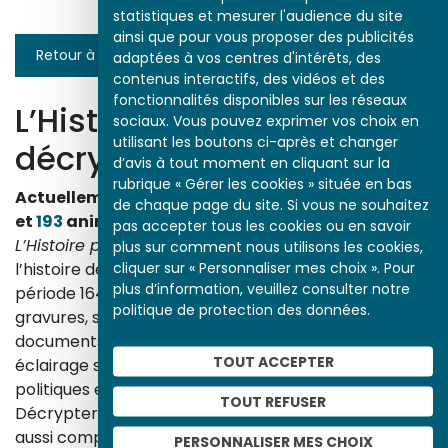
statistiques et mesurer l'audience du site
ainsi que pour vous proposer des publicités
Retour à la liste
adaptées à vos centres d'intérêts, des
contenus interactifs, des vidéos et des
fonctionnalités disponibles sur les réseaux
L’Histoire par l’image
sociaux. Vous pouvez exprimer vos choix en
utilisant les boutons ci-après et changer
décrypte l’histoire
d’avis à tout moment en cliquant sur la
rubrique « Gérer les cookies » située en bas
Actuellement en ligne
3153
œuvres,
1748
études
de chaque page du site. Si vous ne souhaitez
et
193
animations.
pas accepter tous les cookies ou en savoir
L’Histoire par l’image
explore les événements de
plus sur comment nous utilisons les cookies,
cliquer sur « Personnaliser mes choix ». Pour
l’histoire de France et les évolutions majeures de la
plus d’information, veuillez consulter notre
période 1643-1945. À travers des peintures, dessins,
politique de protection des données.
gravures, sculptures, photographies, affiches,
documents d’archives, nos études proposent un
TOUT ACCEPTER
éclairage sur les réalités sociales, économiques,
politiques et culturelles d’une époque.
TOUT REFUSER
Décrypter les images et les événements d’hier, c’est
aussi comprendre ceux d’aujourd’hui. Un site qui
PERSONNALISER MES CHOIX