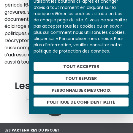
utilisant les boutons ci-après et changer
période 1643-1945. À travers des peintures, dessins,
d’avis à tout moment en cliquant sur la
gravures, sculptures, photographies, affiches,
rubrique « Gérer les cookies » située en bas
documents d’archives, nos études proposent un
de chaque page du site. Si vous ne souhaitez
éclairage sur les réalités sociales, économiques,
pas accepter tous les cookies ou en savoir
plus sur comment nous utilisons les cookies,
politiques et culturelles d’une époque.
cliquer sur « Personnaliser mes choix ». Pour
Décrypter les images et les événements d’hier, c’est
plus d’information, veuillez consulter notre
aussi comprendre ceux d’aujourd’hui. Un site qui
politique de protection des données.
s’adresse à tous, famille, enseignants, élèves… mais
aussi à tous les curieux, amateurs d’art et d’histoire.
TOUT ACCEPTER
En savoir plus sur le projet
TOUT REFUSER
Les autres ressources
PERSONNALISER MES CHOIX
POLITIQUE DE CONFIDENTIALITÉ
LES PARTENAIRES DU PROJET