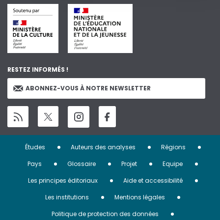
RESTEZ INFORMÉS !
ABONNEZ-VOUS À NOTRE NEWSLETTER
Menu
Études
Auteurs des analyses
Régions
Pied
Pays
Glossaire
Projet
Equipe
de
Les principes éditoriaux
Aide et accessibilité
page
Les institutions
Mentions légales
Politique de protection des données