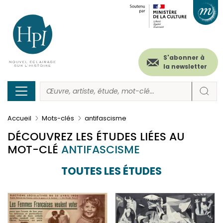
Menu
Paramétrer les cookies
Aller
au
secondaire
contenu
principal
(header)
S'abonner à
la newsletter
Accueil
Mots-clés
antifascisme
DÉCOUVREZ LES ÉTUDES LIÉES AU
MOT-CLÉ
ANTIFASCISME
TOUTES LES ÉTUDES