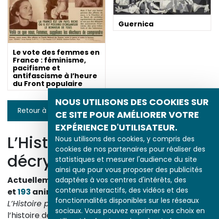
Guernica
Le vote des femmes en
France : féminisme,
pacifisme et
antifascisme à l’heure
du Front populaire
NOUS UTILISONS DES COOKIES SUR
Retour à la liste
CE SITE POUR AMÉLIORER VOTRE
EXPÉRIENCE D'UTILISATEUR.
L’Histoire par l’image
Nous utilisons des cookies, y compris des
cookies de nos partenaires pour réaliser des
décrypte l’histoire
statistiques et mesurer l'audience du site
ainsi que pour vous proposer des publicités
Actuellement en ligne
3153
œuvres,
1748
études
adaptées à vos centres d'intérêts, des
contenus interactifs, des vidéos et des
et
193
animations.
fonctionnalités disponibles sur les réseaux
L’Histoire par l’image
explore les événements de
sociaux. Vous pouvez exprimer vos choix en
l’histoire de France et les évolutions majeures de la