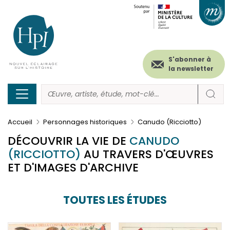
Menu
Paramétrer les cookies
Aller
au
secondaire
contenu
principal
(header)
S'abonner à
la newsletter
Accueil
Personnages historiques
Canudo (Ricciotto)
DÉCOUVRIR LA VIE DE
CANUDO
(RICCIOTTO)
AU TRAVERS D'ŒUVRES
ET D'IMAGES D'ARCHIVE
TOUTES LES ÉTUDES