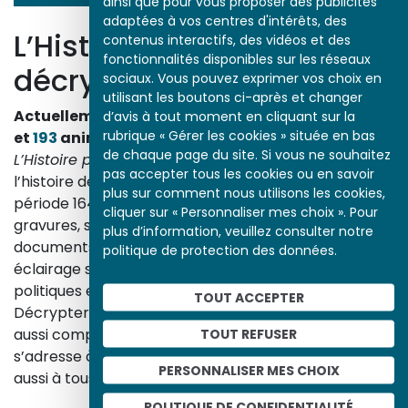
ainsi que pour vous proposer des publicités
adaptées à vos centres d'intérêts, des
L’Histoire par l’image
contenus interactifs, des vidéos et des
fonctionnalités disponibles sur les réseaux
décrypte l’histoire
sociaux. Vous pouvez exprimer vos choix en
utilisant les boutons ci-après et changer
Actuellement en ligne
3153
œuvres,
1748
études
d’avis à tout moment en cliquant sur la
rubrique « Gérer les cookies » située en bas
et
193
animations.
de chaque page du site. Si vous ne souhaitez
L’Histoire par l’image
explore les événements de
pas accepter tous les cookies ou en savoir
l’histoire de France et les évolutions majeures de la
plus sur comment nous utilisons les cookies,
période 1643-1945. À travers des peintures, dessins,
cliquer sur « Personnaliser mes choix ». Pour
gravures, sculptures, photographies, affiches,
plus d’information, veuillez consulter notre
documents d’archives, nos études proposent un
politique de protection des données.
éclairage sur les réalités sociales, économiques,
politiques et culturelles d’une époque.
TOUT ACCEPTER
Décrypter les images et les événements d’hier, c’est
aussi comprendre ceux d’aujourd’hui. Un site qui
TOUT REFUSER
s’adresse à tous, famille, enseignants, élèves… mais
PERSONNALISER MES CHOIX
aussi à tous les curieux, amateurs d’art et d’histoire.
En savoir plus sur le projet
POLITIQUE DE CONFIDENTIALITÉ