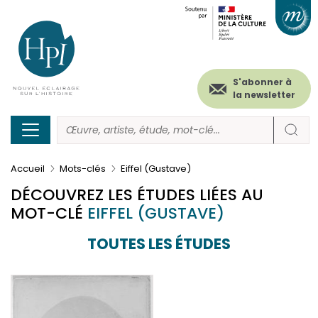
Menu
Paramétrer les cookies
Aller
au
secondaire
contenu
principal
(header)
S'abonner à
la newsletter
Accueil
Mots-clés
Eiffel (Gustave)
DÉCOUVREZ LES ÉTUDES LIÉES AU
MOT-CLÉ
EIFFEL (GUSTAVE)
TOUTES LES ÉTUDES