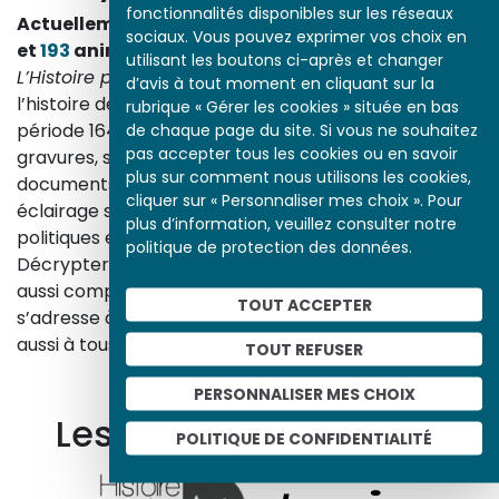
fonctionnalités disponibles sur les réseaux
Actuellement en ligne
3153
œuvres,
1748
études
sociaux. Vous pouvez exprimer vos choix en
et
193
animations.
utilisant les boutons ci-après et changer
L’Histoire par l’image
explore les événements de
d’avis à tout moment en cliquant sur la
l’histoire de France et les évolutions majeures de la
rubrique « Gérer les cookies » située en bas
période 1643-1945. À travers des peintures, dessins,
de chaque page du site. Si vous ne souhaitez
pas accepter tous les cookies ou en savoir
gravures, sculptures, photographies, affiches,
plus sur comment nous utilisons les cookies,
documents d’archives, nos études proposent un
cliquer sur « Personnaliser mes choix ». Pour
éclairage sur les réalités sociales, économiques,
plus d’information, veuillez consulter notre
politiques et culturelles d’une époque.
politique de protection des données.
Décrypter les images et les événements d’hier, c’est
aussi comprendre ceux d’aujourd’hui. Un site qui
TOUT ACCEPTER
s’adresse à tous, famille, enseignants, élèves… mais
aussi à tous les curieux, amateurs d’art et d’histoire.
TOUT REFUSER
En savoir plus sur le projet
PERSONNALISER MES CHOIX
Les autres ressources
POLITIQUE DE CONFIDENTIALITÉ