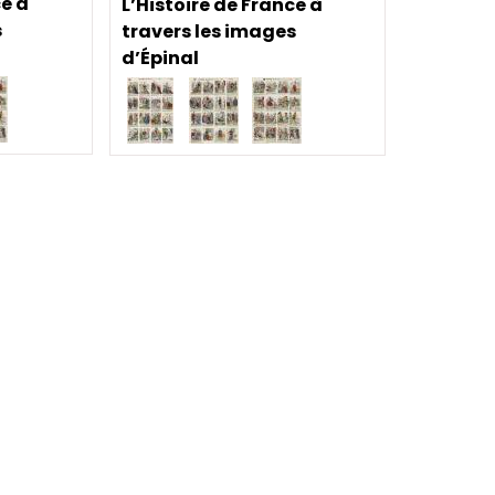
ce à
L’Histoire de France à
s
travers les images
d’Épinal