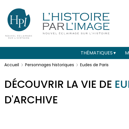
Menu
Paramétrer les cookies
secondaire
(header)
Main
THÉMATIQUES
M
navigation
Accueil
Personnages historiques
Eudes de Paris
DÉCOUVRIR LA VIE DE
EU
D'ARCHIVE