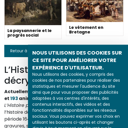
Le vêtement en
La paysannerie et le
Bretagne
progrès social
Retour à la liste
NOUS UTILISONS DES COOKIES SUR
CE SITE POUR AMÉLIORER VOTRE
L’Histoire par l’image
EXPÉRIENCE D'UTILISATEUR.
Nous utilisons des cookies, y compris des
décrypte l’histoire
cookies de nos partenaires pour réaliser des
statistiques et mesurer l'audience du site
Actuellement en ligne
3153
œuvres,
1748
études
ainsi que pour vous proposer des publicités
et
193
animations.
adaptées à vos centres d'intérêts, des
contenus interactifs, des vidéos et des
L’Histoire par l’image
explore les événements de
fonctionnalités disponibles sur les réseaux
l’histoire de France et les évolutions majeures de la
sociaux. Vous pouvez exprimer vos choix en
période 1643-1945. À travers des peintures, dessins,
utilisant les boutons ci-après et changer
gravures, sculptures, photographies, affiches,