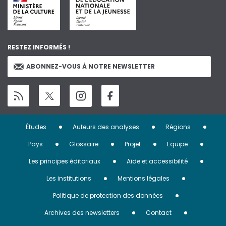
RESTEZ INFORMÉS !
ABONNEZ-VOUS À NOTRE NEWSLETTER
Menu
Études
Auteurs des analyses
Régions
Pied
Pays
Glossaire
Projet
Equipe
de
Les principes éditoriaux
Aide et accessibilité
page
Les institutions
Mentions légales
Politique de protection des données
Archives des newsletters
Contact