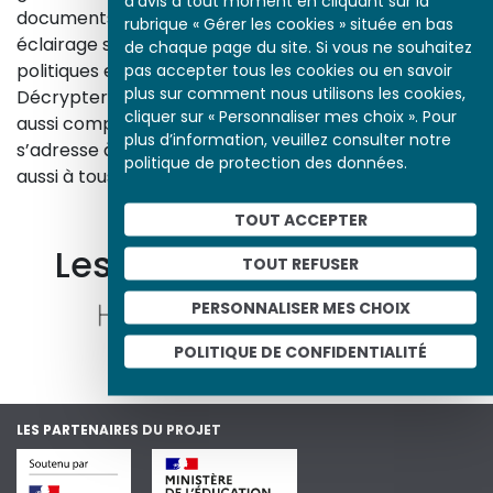
d’avis à tout moment en cliquant sur la
documents d’archives, nos études proposent un
rubrique « Gérer les cookies » située en bas
éclairage sur les réalités sociales, économiques,
de chaque page du site. Si vous ne souhaitez
politiques et culturelles d’une époque.
pas accepter tous les cookies ou en savoir
plus sur comment nous utilisons les cookies,
Décrypter les images et les événements d’hier, c’est
cliquer sur « Personnaliser mes choix ». Pour
aussi comprendre ceux d’aujourd’hui. Un site qui
plus d’information, veuillez consulter notre
s’adresse à tous, famille, enseignants, élèves… mais
politique de protection des données.
aussi à tous les curieux, amateurs d’art et d’histoire.
En savoir plus sur le projet
TOUT ACCEPTER
Les autres ressources
TOUT REFUSER
PERSONNALISER MES CHOIX
POLITIQUE DE CONFIDENTIALITÉ
LES PARTENAIRES DU PROJET