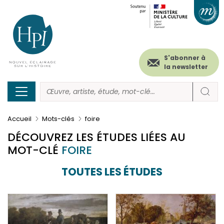
Menu
Paramétrer les cookies
Aller
au
secondaire
contenu
principal
(header)
S'abonner à
la newsletter
Accueil
Mots-clés
foire
DÉCOUVREZ LES ÉTUDES LIÉES AU
MOT-CLÉ
FOIRE
TOUTES LES ÉTUDES