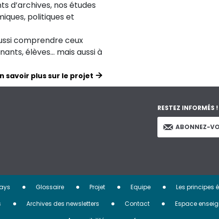
ts d’archives, nos études
iques, politiques et
aussi comprendre ceux
ignants, élèves… mais aussi à
n savoir plus sur le projet
RESTEZ INFORMÉS !
ABONNEZ-VO
ays
Glossaire
Projet
Equipe
Les principes 
s
Archives des newsletters
Contact
Espace enseig