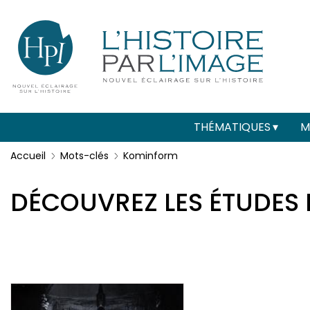
Menu
Paramétrer les cookies
secondaire
(header)
Main
THÉMATIQUES
M
navigation
Accueil
Mots-clés
Kominform
DÉCOUVREZ LES ÉTUDES 