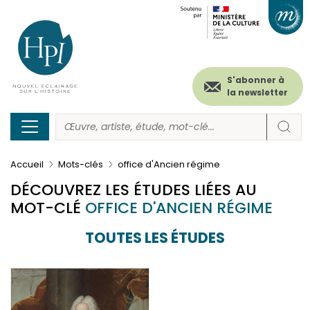
Menu
Paramétrer les cookies
Aller
au
secondaire
contenu
principal
(header)
S'abonner à
la newsletter
Accueil
Mots-clés
office d'Ancien régime
DÉCOUVREZ LES ÉTUDES LIÉES AU
MOT-CLÉ
OFFICE D'ANCIEN RÉGIME
TOUTES LES ÉTUDES