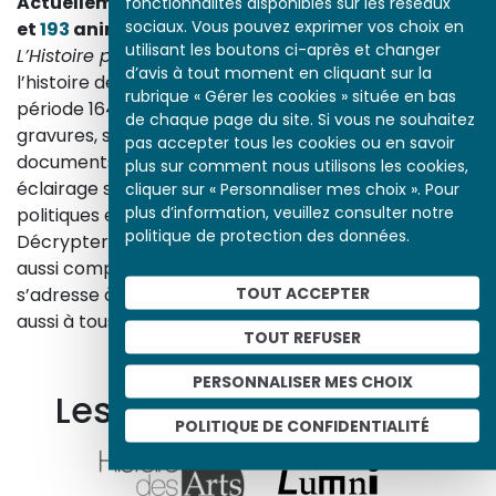
Actuellement en ligne
3153
œuvres,
1748
études
fonctionnalités disponibles sur les réseaux
sociaux. Vous pouvez exprimer vos choix en
et
193
animations.
utilisant les boutons ci-après et changer
L’Histoire par l’image
explore les événements de
d’avis à tout moment en cliquant sur la
l’histoire de France et les évolutions majeures de la
rubrique « Gérer les cookies » située en bas
période 1643-1945. À travers des peintures, dessins,
de chaque page du site. Si vous ne souhaitez
gravures, sculptures, photographies, affiches,
pas accepter tous les cookies ou en savoir
documents d’archives, nos études proposent un
plus sur comment nous utilisons les cookies,
éclairage sur les réalités sociales, économiques,
cliquer sur « Personnaliser mes choix ». Pour
plus d’information, veuillez consulter notre
politiques et culturelles d’une époque.
politique de protection des données.
Décrypter les images et les événements d’hier, c’est
aussi comprendre ceux d’aujourd’hui. Un site qui
TOUT ACCEPTER
s’adresse à tous, famille, enseignants, élèves… mais
aussi à tous les curieux, amateurs d’art et d’histoire.
TOUT REFUSER
En savoir plus sur le projet
PERSONNALISER MES CHOIX
Les autres ressources
POLITIQUE DE CONFIDENTIALITÉ