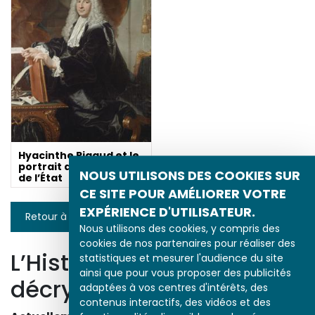
Hyacinthe Rigaud et le
portrait des serviteurs
NOUS UTILISONS DES COOKIES SUR
de l’État
CE SITE POUR AMÉLIORER VOTRE
EXPÉRIENCE D'UTILISATEUR.
Retour à la liste
Nous utilisons des cookies, y compris des
cookies de nos partenaires pour réaliser des
L’Histoire par l’image
statistiques et mesurer l'audience du site
ainsi que pour vous proposer des publicités
décrypte l’histoire
adaptées à vos centres d'intérêts, des
contenus interactifs, des vidéos et des