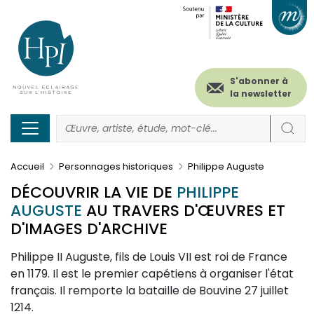
Menu
Paramétrer les cookies
Aller
au
secondaire
contenu
principal
(header)
S'abonner à
la newsletter
Accueil
Personnages historiques
Philippe Auguste
DÉCOUVRIR LA VIE DE
PHILIPPE
AUGUSTE
AU TRAVERS D'ŒUVRES ET
D'IMAGES D'ARCHIVE
Description
Philippe II Auguste, fils de Louis VII est roi de France
en 1179. Il est le premier capétiens à organiser l'état
français. Il remporte la bataille de Bouvine 27 juillet
1214.