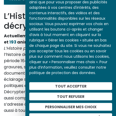
ainsi que pour vous proposer des publicités
adaptées à vos centres d'intérêts, des
L’Histoire par l’image
contenus interactifs, des vidéos et des
fonctionnalités disponibles sur les réseaux
décrypte l’histoire
sociaux. Vous pouvez exprimer vos choix en
utilisant les boutons ci-après et changer
d’avis à tout moment en cliquant sur la
Actuellement en ligne
3153
œuvres,
1748
études
rubrique « Gérer les cookies » située en bas
et
193
animations.
de chaque page du site. Si vous ne souhaitez
L’Histoire par l’image
explore les événements de
pas accepter tous les cookies ou en savoir
l’histoire de France et les évolutions majeures de la
plus sur comment nous utilisons les cookies,
période 1643-1945. À travers des peintures, dessins,
cliquer sur « Personnaliser mes choix ». Pour
gravures, sculptures, photographies, affiches,
plus d’information, veuillez consulter notre
politique de protection des données.
documents d’archives, nos études proposent un
éclairage sur les réalités sociales, économiques,
politiques et culturelles d’une époque.
TOUT ACCEPTER
Décrypter les images et les événements d’hier, c’est
TOUT REFUSER
aussi comprendre ceux d’aujourd’hui. Un site qui
s’adresse à tous, famille, enseignants, élèves… mais
PERSONNALISER MES CHOIX
aussi à tous les curieux, amateurs d’art et d’histoire.