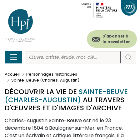
Menu
Paramétrer les cookies
Aller
au
secondaire
contenu
principal
(header)
S'abonner à
la newsletter
Accueil
Personnages historiques
Sainte-Beuve (Charles-Augustin)
DÉCOUVRIR LA VIE DE
SAINTE-BEUVE
(CHARLES-AUGUSTIN)
AU TRAVERS
D'ŒUVRES ET D'IMAGES D'ARCHIVE
Description
Charles-Augustin Sainte-Beuve est né le 23
décembre 1804 à Boulogne-sur-Mer, en France.
C'est un écrivain et critique littéraire français. Il a