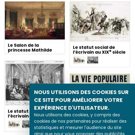
Le Salon de la
Le statut social de
princesse Mathilde
e
l’écrivain au XIX
siècle
NOUS UTILISONS DES COOKIES SUR
CE SITE POUR AMÉLIORER VOTRE
EXPÉRIENCE D'UTILISATEUR.
Le statut social de
Nous utilisons des cookies, y compris des
e
l’écrivain au XIX
siècle
cookies de nos partenaires pour réaliser des
statistiques et mesurer l'audience du site
ainsi que pour vous proposer des publicités