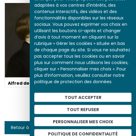
adaptées à vos centres d'intérêts, des
contenus interactifs, des vidéos et des
fonctionnalités disponibles sur les réseaux
sociaux. Vous pouvez exprimer vos choix en
utilisant les boutons ci-après et changer
Le commerce du livre
d’avis à tout moment en cliquant sur la
e
au XIX
siècle
rubrique « Gérer les cookies » située en bas
de chaque page du site. Si vous ne souhaitez
pas accepter tous les cookies ou en savoir
plus sur comment nous utilisons les cookies,
cliquer sur « Personnaliser mes choix ». Pour
plus d’information, veuillez consulter notre
politique de protection des données.
Alfred de Musset
TOUT ACCEPTER
Quatre heures au
TOUT REFUSER
Salon
PERSONNALISER MES CHOIX
Retour à la liste
POLITIQUE DE CONFIDENTIALITÉ