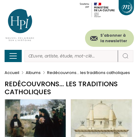
Menu
Paramétrer les cookies
Aller
au
secondaire
contenu
principal
(header)
S'abonner à
la newsletter
Accueil
Albums
Redécouvrons... les traditions catholiques
REDÉCOUVRONS... LES TRADITIONS
CATHOLIQUES