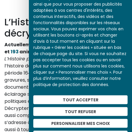
ainsi que pour vous proposer des publicités
adaptées à vos centres d'intérêts, des
contenus interactifs, des vidéos et des
L’Histoire par l’image
fonctionnalités disponibles sur les réseaux
sociaux. Vous pouvez exprimer vos choix en
décrypte l’histoire
utilisant les boutons ci-après et changer
d’avis à tout moment en cliquant sur la
Actuellement en ligne
3153
œuvres,
1748
études
rubrique « Gérer les cookies » située en bas
et
193
animations.
de chaque page du site. Si vous ne souhaitez
L’Histoire par l’image
explore les événements de
pas accepter tous les cookies ou en savoir
l’histoire de France et les évolutions majeures de la
plus sur comment nous utilisons les cookies,
cliquer sur « Personnaliser mes choix ». Pour
période 1643-1945. À travers des peintures, dessins,
plus d’information, veuillez consulter notre
gravures, sculptures, photographies, affiches,
politique de protection des données.
documents d’archives, nos études proposent un
éclairage sur les réalités sociales, économiques,
TOUT ACCEPTER
politiques et culturelles d’une époque.
Décrypter les images et les événements d’hier, c’est
TOUT REFUSER
aussi comprendre ceux d’aujourd’hui. Un site qui
s’adresse à tous, famille, enseignants, élèves… mais
PERSONNALISER MES CHOIX
aussi à tous les curieux, amateurs d’art et d’histoire.