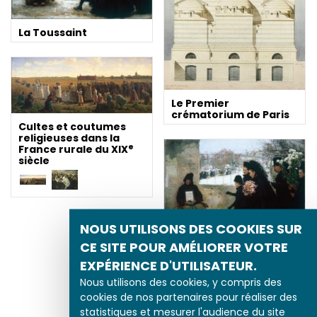
La Toussaint
Le Premier
crématorium de Paris
Cultes et coutumes
religieuses dans la
e
France rurale du XIX
siècle
NOUS UTILISONS DES COOKIES SUR
CE SITE POUR AMÉLIORER VOTRE
Être catholique à la fin
EXPÉRIENCE D'UTILISATEUR.
e
du XIX
siècle
Nous utilisons des cookies, y compris des
cookies de nos partenaires pour réaliser des
statistiques et mesurer l'audience du site