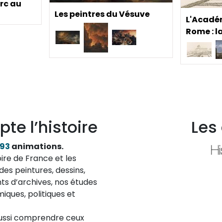
rc au
Les peintres du Vésuve
L'Acadé
Rome : la
pte l’histoire
Les
193
animations.
ire de France et les
des peintures, dessins,
ts d’archives, nos études
iques, politiques et
aussi comprendre ceux