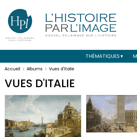
Menu
Paramétrer les cookies
secondaire
(header)
Main
THÉMATIQUES
M
navigation
Accueil
Albums
Vues d'Italie
VUES D'ITALIE