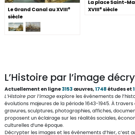
La place Saint-Ma
e
e
Le Grand Canal au XVIII
XVIII
siècle
siècle
L’Histoire par l’image décry
Actuellement en ligne
3153
œuvres,
1748
études et
L’Histoire par l’image
explore les événements de l’histo
évolutions majeures de la période 1643-1945. À travers 
gravures, sculptures, photographies, affiches, documen
proposent un éclairage sur les réalités sociales, économ
culturelles d’une époque.
Décrypter les images et les événements d’hier, c’est 