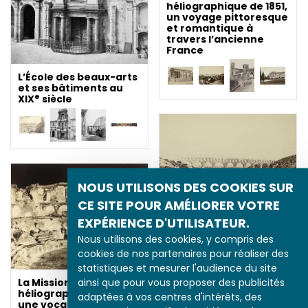
héliographique de 1851,
un voyage pittoresque
et romantique à
travers l’ancienne
France
L’École des beaux-arts
et ses bâtiments au
e
XIX
siècle
NOUS UTILISONS DES COOKIES SUR
CE SITE POUR AMÉLIORER VOTRE
EXPÉRIENCE D'UTILISATEUR.
La Mission
Nous utilisons des cookies, y compris des
héliographique de 1851,
un voyage pittoresque
cookies de nos partenaires pour réaliser des
et romantique à
statistiques et mesurer l'audience du site
travers l’ancienne
ainsi que pour vous proposer des publicités
La Mission
France
héliographique de 1851 :
adaptées à vos centres d'intérêts, des
une vocation