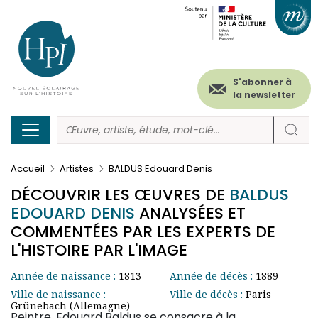
Menu
Paramétrer les cookies
Aller
au
secondaire
contenu
principal
(header)
S'abonner à
la newsletter
Accueil
Artistes
BALDUS Edouard Denis
DÉCOUVRIR LES ŒUVRES DE
BALDUS
EDOUARD DENIS
ANALYSÉES ET
COMMENTÉES PAR LES EXPERTS DE
L'HISTOIRE PAR L'IMAGE
Année de naissance :
1813
Année de décès :
1889
Ville de naissance :
Ville de décès :
Paris
Grünebach (Allemagne)
Peintre, Edouard Baldus se consacre à la