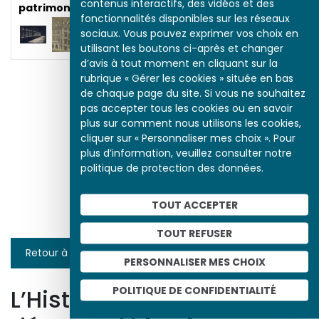
contenus interactifs, des vidéos et des
patrimoniale
fonctionnalités disponibles sur les réseaux
sociaux. Vous pouvez exprimer vos choix en
utilisant les boutons ci-après et changer
d’avis à tout moment en cliquant sur la
rubrique « Gérer les cookies » située en bas
de chaque page du site. Si vous ne souhaitez
pas accepter tous les cookies ou en savoir
plus sur comment nous utilisons les cookies,
cliquer sur « Personnaliser mes choix ». Pour
plus d’information, veuillez consulter notre
De la place de grève à
politique de protection des données.
la place de l'Hôtel de
ville
TOUT ACCEPTER
TOUT REFUSER
Retour à la liste
PERSONNALISER MES CHOIX
POLITIQUE DE CONFIDENTIALITÉ
L’Histoire par l’image