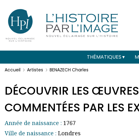
Menu
Paramétrer les cookies
secondaire
(header)
Main
THÉMATIQUES
M
navigation
Accueil
Artistes
BENAZECH Charles
DÉCOUVRIR LES ŒUVRES
COMMENTÉES PAR LES EXP
Année de naissance :
1767
Ville de naissance :
Londres