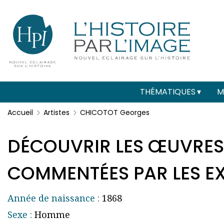
Menu
Paramétrer les cookies
secondaire
(header)
Main
THÉMATIQUES
M
navigation
Accueil
Artistes
CHICOTOT Georges
DÉCOUVRIR LES ŒUVRES
COMMENTÉES PAR LES EXP
Année de naissance :
1868
Sexe :
Homme