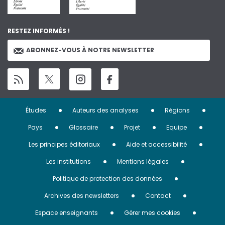
RESTEZ INFORMÉS !
ABONNEZ-VOUS À NOTRE NEWSLETTER
Menu
Études
Auteurs des analyses
Régions
Pied
Pays
Glossaire
Projet
Equipe
de
Les principes éditoriaux
Aide et accessibilité
page
Les institutions
Mentions légales
Politique de protection des données
Archives des newsletters
Contact
Espace enseignants
Gérer mes cookies