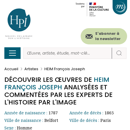
Menu
Paramétrer les cookies
Aller
au
secondaire
contenu
principal
(header)
S'abonner à
la newsletter
Accueil
Artistes
HEIM François Joseph
DÉCOUVRIR LES ŒUVRES DE
HEIM
FRANÇOIS JOSEPH
ANALYSÉES ET
COMMENTÉES PAR LES EXPERTS DE
L'HISTOIRE PAR L'IMAGE
Année de naissance :
1787
Année de décès :
1865
Ville de naissance :
Belfort
Ville de décès :
Paris
Sexe :
Homme