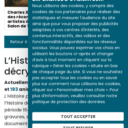
Nous utilisons des cookies, y compris des
cookies de nos partenaires pour réaliser des
Charles X distribuant
des récompenses aux
statistiques et mesurer l'audience du site
artistes à la fin du
ainsi que pour vous proposer des publicités
Salon de 1824
adaptées à vos centres d'intérêts, des
contenus interactifs, des vidéos et des
fonctionnalités disponibles sur les réseaux
Retour à la liste
sociaux. Vous pouvez exprimer vos choix en
utilisant les boutons ci-après et changer
L’Histoire par l’image
d’avis à tout moment en cliquant sur la
rubrique « Gérer les cookies » située en bas
décrypte l’histoire
de chaque page du site. Si vous ne souhaitez
pas accepter tous les cookies ou en savoir
Actuellement en ligne
3153
œuvres,
1748
études
plus sur comment nous utilisons les cookies,
et
193
animations.
cliquer sur « Personnaliser mes choix ». Pour
plus d’information, veuillez consulter notre
L’Histoire par l’image
explore les événements de
politique de protection des données.
l’histoire de France et les évolutions majeures de la
période 1643-1945. À travers des peintures, dessins,
gravures, sculptures, photographies, affiches,
TOUT ACCEPTER
documents d’archives, nos études proposent un
TOUT REFUSER