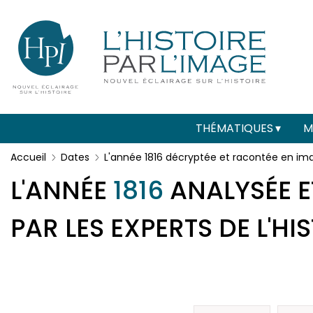
Menu
Paramétrer les cookies
secondaire
(header)
Main
THÉMATIQUES
M
navigation
Accueil
Dates
L'année 1816 décryptée et racontée en im
L'ANNÉE
1816
ANALYSÉE E
PAR LES EXPERTS DE L'HI