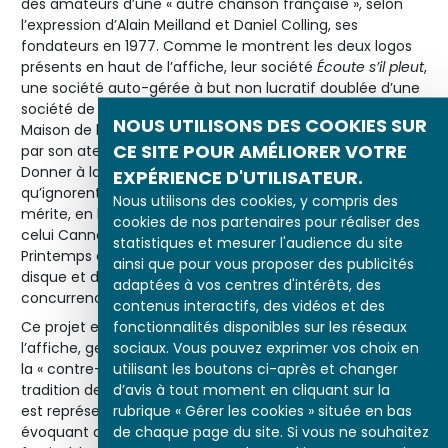
des amateurs d’une « autre chanson française », selon
l’expression d’Alain Meilland et Daniel Colling, ses
fondateurs en 1977. Comme le montrent les deux logos
présents en haut de l’affiche, leur société
Écoute s’il pleut
,
une société auto-gérée à but non lucratif doublée d’une
société de production et d’édition, est associée avec la
NOUS UTILISONS DES COOKIES SUR
Maison de la Culture, très active localement, notamment
CE SITE POUR AMÉLIORER VOTRE
par son atelier-chanson, pour organiser ce festival.
Donner à la chanson non commerciale – celle
EXPÉRIENCE D'UTILISATEUR.
qu’ignorent la radio et la télévision – la place qu’elle
Nous utilisons des cookies, y compris des
mérite, en lui dédiant un festival qui serait l’équivalent de
cookies de nos partenaires pour réaliser des
celui Cannes pour le cinéma : tel est le projet initial du
statistiques et mesurer l'audience du site
Printemps de Bourges, sur fond de crise économique du
ainsi que pour vous proposer des publicités
disque et de la chanson française, en proie à la
adaptées à vos centres d'intérêts, des
concurrence accrue du monde anglo-saxon.
contenus interactifs, des vidéos et des
fonctionnalités disponibles sur les réseaux
Ce projet est confirmé en 1979. Le dessin choisi pour
sociaux. Vous pouvez exprimer vos choix en
l’affiche, genre en pleine réinvention dans les milieux de
utilisant les boutons ci-après et changer
la « contre-culture » occidentale, en atteste. Dans la
d’avis à tout moment en cliquant sur la
tradition des œuvres du néerlandais Escher (1898-1972),
rubrique « Gérer les cookies » située en bas
est représenté un double motif imbriqué : l’œil et l’oreille,
de chaque page du site. Si vous ne souhaitez
évoquant aussi bien les deux sens convoqués lors du