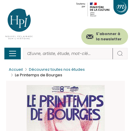
Menu
Paramétrer les cookies
Aller
au
secondaire
contenu
principal
(header)
S'abonner à
la newsletter
Accueil
Découvrez toutes nos études
Le Printemps de Bourges