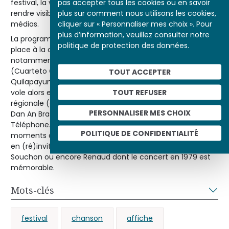
pas accepter tous les cookies ou en savoir
festival, la vue et l’ouïe, que le propos du Printemps, de
plus sur comment nous utilisons les cookies,
rendre visible et audible une chanson marginalisée par les
cliquer sur « Personnaliser mes choix ». Pour
médias.
plus d’information, veuillez consulter notre
La programmation de 1979 donne également une large
politique de protection des données.
place à la chanson internationale, en invitant
notamment plusieurs musiciens d’Amérique Latine
(Cuarteto Cedron, Paco Ibanez, Isabel et Angel Parra, les
TOUT ACCEPTER
Quilapayun). La notion même de « chanson française »
TOUT REFUSER
vole alors en éclats, avec l’apparition d’une chanson
régionale (alsacienne avec Roger Siffer, bretonne avec
PERSONNALISER MES CHOIX
Dan An Bras), d’un « french-rock » représenté par
Téléphone. Mais il s’agit toujours de faire vivre des
POLITIQUE DE CONFIDENTIALITÉ
moments de scène intenses, en révélant des jeunes ou
en (ré)invitant des « anciens », Jacques Higelin, Alain
Souchon ou encore Renaud dont le concert en 1979 est
mémorable.
Mots-clés
festival
chanson
affiche