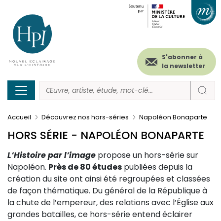
Menu
Paramétrer les cookies
Aller
au
secondaire
contenu
principal
(header)
S'abonner à
la newsletter
Accueil
Découvrez nos hors-séries
Napoléon Bonaparte
HORS SÉRIE - NAPOLÉON BONAPARTE
L’Histoire par l’image
propose un hors-série sur
Napoléon.
Près de 80 études
publiées depuis la
création du site ont ainsi été regroupées et classées
de façon thématique. Du général de la République à
la chute de l’empereur, des relations avec l’Église aux
grandes batailles, ce hors-série entend éclairer