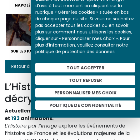
d’avis à tout moment en cliquant sur la
NAPOLÉON ET L’ÉGLISE
NAPOLÉON ET LES ARTS
rubrique « Gérer les cookies » située en bas
de chaque page du site. Si vous ne souhaitez
pas accepter tous les cookies ou en savoir
plus sur comment nous utilisons les cookies,
cliquer sur « Personnaliser mes choix ». Pour
plus d’information, veuillez consulter notre
politique de protection des données.
SUR LES PAS DE NAPOLÉON
Retour à la liste
TOUT ACCEPTER
TOUT REFUSER
L’Histoire par l’image
PERSONNALISER MES CHOIX
décrypte l’histoire
POLITIQUE DE CONFIDENTIALITÉ
Actuellement en ligne
3153
œuvres,
1748
études
et
193
animations.
L’Histoire par l’image
explore les événements de
l’histoire de France et les évolutions majeures de la