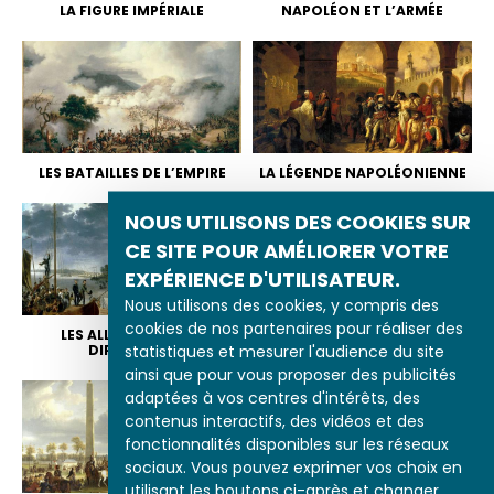
LA FIGURE IMPÉRIALE
NAPOLÉON ET L’ARMÉE
LES BATAILLES DE L’EMPIRE
LA LÉGENDE NAPOLÉONIENNE
NOUS UTILISONS DES COOKIES SUR
CE SITE POUR AMÉLIORER VOTRE
EXPÉRIENCE D'UTILISATEUR.
Nous utilisons des cookies, y compris des
cookies de nos partenaires pour réaliser des
LES ALLIANCES ET LA
LE RÉTABLISSEMENT DE
statistiques et mesurer l'audience du site
DIPLOMATIE
L’ESCLAVAGE
ainsi que pour vous proposer des publicités
adaptées à vos centres d'intérêts, des
contenus interactifs, des vidéos et des
fonctionnalités disponibles sur les réseaux
sociaux. Vous pouvez exprimer vos choix en
utilisant les boutons ci-après et changer