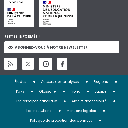
RESTEZ INFORMÉS !
ABONNEZ-VOUS À NOTRE NEWSLETTER
Menu
Études
Auteurs des analyses
Régions
Pied
Pays
Glossaire
Projet
Equipe
de
Les principes éditoriaux
Aide et accessibilité
page
Les institutions
Mentions légales
Politique de protection des données