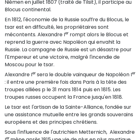
Niémen en juillet 1807 (traité de Tilsit), il participe au
Blocus continental.
En 1812, l'économie de la Russie souffre du Blocus, le
tsar est en difficulté, les propriétaires sont
er
mécontents. Alexandre I
rompt alors le Blocus et
reprend la guerre avec Napoléon qui envahit la
Russie. La campagne de Russie est un désastre pour
l'Empereur et une victoire, malgré l'incendie de
Moscou pour le tsar.
er
er
Alexandre I
sera le double vainqueur de Napoléon I
: il entre une première fois dans Paris à la tête des
troupes alliées p le 31 mars 1814 puis en 1815. Les
troupes russes occupent la France jusqu'en 1818.
Le tsar est l'artisan de la Sainte-Alliance, fondée sur
une assistance mutuelle entre les grands souverains
européens et des principes chrétiens.
Sous l'influence de l'autrichien Metternich, Alexandre
er
I
mène après 1815 une vie de plus en plus mystique