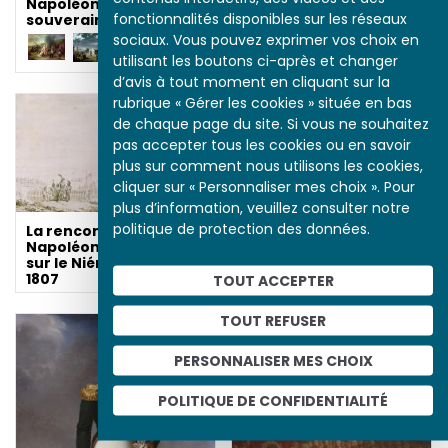
Les entrevues de
Napoléon avec les
Napoléon avec les
fonctionnalités disponibles sur les réseaux
souverains européens
souverains européens
sociaux. Vous pouvez exprimer vos choix en
utilisant les boutons ci-après et changer
d’avis à tout moment en cliquant sur la
rubrique « Gérer les cookies » située en bas
de chaque page du site. Si vous ne souhaitez
pas accepter tous les cookies ou en savoir
plus sur comment nous utilisons les cookies,
cliquer sur « Personnaliser mes choix ». Pour
plus d’information, veuillez consulter notre
politique de protection des données.
La rencontre de
Un Tsar à Paris :
Napoléon et Alexandre
er
Alexandre I
et la
sur le Niémen le 25 juin
France
1807
TOUT ACCEPTER
TOUT REFUSER
PERSONNALISER MES CHOIX
POLITIQUE DE CONFIDENTIALITÉ