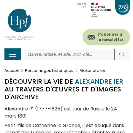
Menu
Paramétrer les cookies
Aller
au
secondaire
contenu
principal
(header)
S'abonner à
la newsletter
Accueil
Personnages historiques
Alexandre Ier
DÉCOUVRIR LA VIE DE
ALEXANDRE IER
AU TRAVERS D'ŒUVRES ET D'IMAGES
D'ARCHIVE
er
Description
Alexandre I
(1777-1825) est tsar de Russie le 24
mars 1801.
Petit-fils de Catherine la Grande, il est éduqué dans
l'esprit des Lumières, son précepteur étant le Suisse