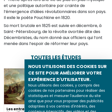
et une politique autoritaire par crainte de
l’émergence d’idées révolutionnaires dans son pays.
Il exile le poète Pouchkine en 1820.
Sa mort brutale en 1825 est suivie en décembre, à
Saint-Pétersbourg, de la révolte avortée dite des
Décembristes, du nom donné aux officiers qui l’ont
menée dans l’espoir de réformer leur pays.
TOUTES LES ÉTUDES
NOUS UTILISONS DES COOKIES SUR
CE SITE POUR AMÉLIORER VOTRE
EXPÉRIENCE D'UTILISATEUR.
Nous utilisons des cookies, y compris des
cookies de nos partenaires pour réaliser des
statistiques et mesurer l'audience du site
ainsi que pour vous proposer des publicités
adaptées à vos centres d'intérêts, des
Les entrevues de
contenus interactifs, des vidéos et des