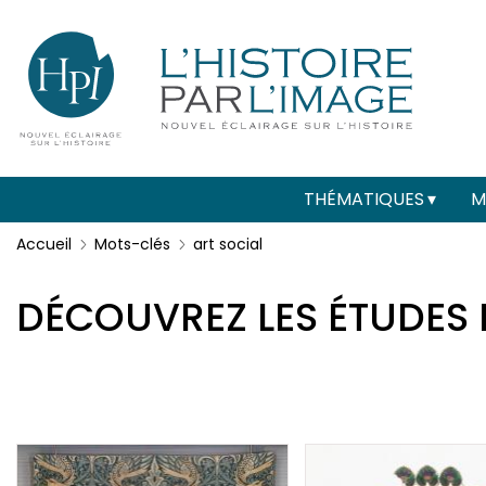
Menu
Paramétrer les cookies
secondaire
(header)
Main
THÉMATIQUES
M
navigation
Accueil
Mots-clés
art social
DÉCOUVREZ LES ÉTUDES 