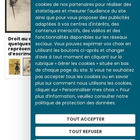
cookies de nos partenaires pour réaliser des
statistiques et mesurer l'audience du site
ainsi que pour vous proposer des publicités
adaptées à vos centres d'intérêts, des
contenus interactifs, des vidéos et des
fonctionnalités disponibles sur les réseaux
Droit au cœur : de
sociaux. Vous pouvez exprimer vos choix en
quelques
représentations
utilisant les boutons ci-après et changer
d’escrimeuses
d’avis à tout moment en cliquant sur la
rubrique « Gérer les cookies » située en bas
de chaque page du site. Si vous ne souhaitez
pas accepter tous les cookies ou en savoir
plus sur comment nous utilisons les cookies,
cliquer sur « Personnaliser mes choix ». Pour
plus d’information, veuillez consulter notre
politique de protection des données.
Droit au cœur : de
TOUT ACCEPTER
quelques
représentations
d’escrimeuses
TOUT REFUSER