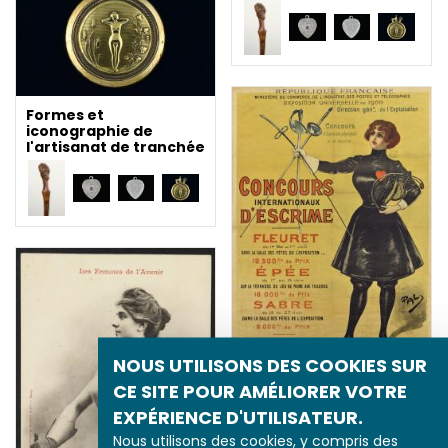
Formes et
iconographie de
l'artisanat de tranchée
NOUS UTILISONS DES COOKIES SUR
Droit au cœur : de
CE SITE POUR AMÉLIORER VOTRE
quelques
représentations
EXPÉRIENCE D'UTILISATEUR.
d’escrimeuses
Nous utilisons des cookies, y compris des