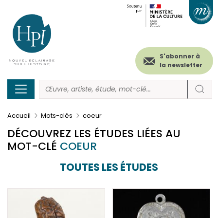
Menu
Paramétrer les cookies
Aller
au
secondaire
contenu
principal
(header)
S'abonner à
la newsletter
Accueil
Mots-clés
coeur
DÉCOUVREZ LES ÉTUDES LIÉES AU
MOT-CLÉ
COEUR
TOUTES LES ÉTUDES