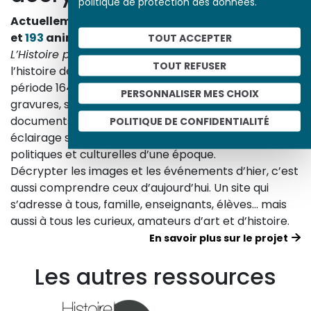
politique de protection des données.
Actuellement en ligne
3153
œuvres,
1748
études
et
193
animations.
TOUT ACCEPTER
L’Histoire par l’image
explore les événements de
TOUT REFUSER
l’histoire de France et les évolutions majeures de la
période 1643-1945. À travers des peintures, dessins,
PERSONNALISER MES CHOIX
gravures, sculptures, photographies, affiches,
documents d’archives, nos études proposent un
POLITIQUE DE CONFIDENTIALITÉ
éclairage sur les réalités sociales, économiques,
politiques et culturelles d’une époque.
Décrypter les images et les événements d’hier, c’est
aussi comprendre ceux d’aujourd’hui. Un site qui
s’adresse à tous, famille, enseignants, élèves… mais
aussi à tous les curieux, amateurs d’art et d’histoire.
En savoir plus sur le projet
Les autres ressources