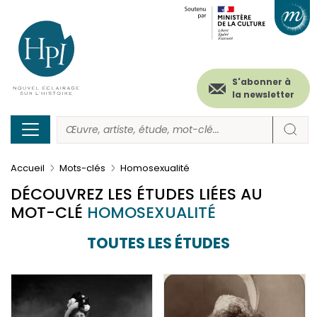
Menu
Paramétrer les cookies
Aller
au
secondaire
contenu
principal
(header)
S'abonner à
la newsletter
Accueil
Mots-clés
Homosexualité
DÉCOUVREZ LES ÉTUDES LIÉES AU
MOT-CLÉ
HOMOSEXUALITÉ
TOUTES LES ÉTUDES