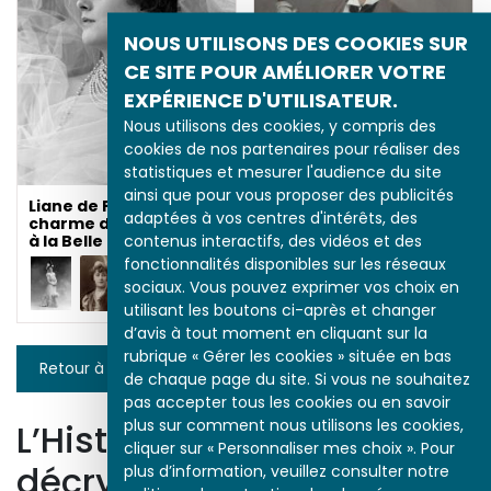
NOUS UTILISONS DES COOKIES SUR
CE SITE POUR AMÉLIORER VOTRE
EXPÉRIENCE D'UTILISATEUR.
Nous utilisons des cookies, y compris des
cookies de nos partenaires pour réaliser des
statistiques et mesurer l'audience du site
ainsi que pour vous proposer des publicités
Liane de Pougy et le
adaptées à vos centres d'intérêts, des
charme de l’ambiguïté
Le comte Robert de
contenus interactifs, des vidéos et des
à la Belle Époque
Montesquiou
fonctionnalités disponibles sur les réseaux
sociaux. Vous pouvez exprimer vos choix en
utilisant les boutons ci-après et changer
d’avis à tout moment en cliquant sur la
rubrique « Gérer les cookies » située en bas
Retour à la liste
de chaque page du site. Si vous ne souhaitez
pas accepter tous les cookies ou en savoir
plus sur comment nous utilisons les cookies,
L’Histoire par l’image
cliquer sur « Personnaliser mes choix ». Pour
décrypte l’histoire
plus d’information, veuillez consulter notre