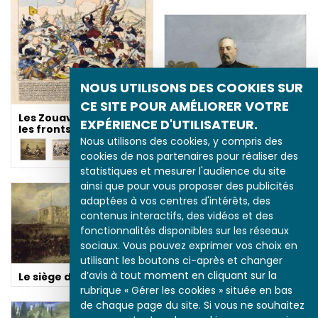
NOUS UTILISONS DES COOKIES SUR
CE SITE POUR AMÉLIORER VOTRE
Les Zouaves sur tous
EXPÉRIENCE D'UTILISATEUR.
les fronts
Nous utilisons des cookies, y compris des
cookies de nos partenaires pour réaliser des
statistiques et mesurer l'audience du site
ainsi que pour vous proposer des publicités
adaptées à vos centres d'intérêts, des
contenus interactifs, des vidéos et des
fonctionnalités disponibles sur les réseaux
Bazaine, commandant
sociaux. Vous pouvez exprimer vos choix en
de l'expédition du
utilisant les boutons ci-après et changer
Mexique
d’avis à tout moment en cliquant sur la
Le siège de Puebla
rubrique « Gérer les cookies » située en bas
de chaque page du site. Si vous ne souhaitez