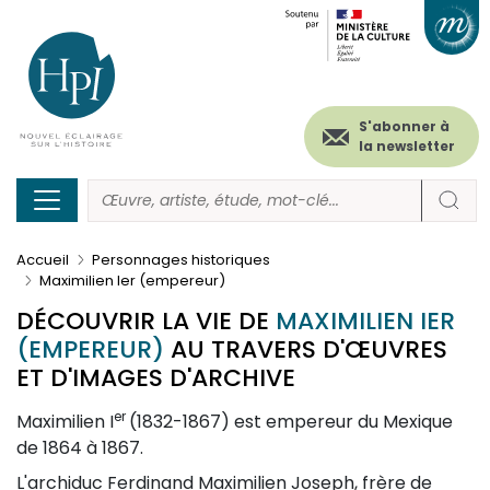
Menu
Paramétrer les cookies
Aller
au
secondaire
contenu
principal
(header)
S'abonner à
la newsletter
Accueil
Personnages historiques
Maximilien Ier (empereur)
DÉCOUVRIR LA VIE DE
MAXIMILIEN IER
(EMPEREUR)
AU TRAVERS D'ŒUVRES
ET D'IMAGES D'ARCHIVE
er
Description
Maximilien I
(1832-1867) est empereur du Mexique
de 1864 à 1867.
L'archiduc Ferdinand Maximilien Joseph, frère de