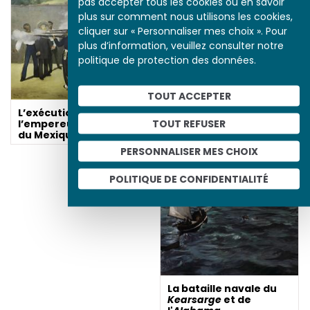
pas accepter tous les cookies ou en savoir
plus sur comment nous utilisons les cookies,
cliquer sur « Personnaliser mes choix ». Pour
plus d’information, veuillez consulter notre
politique de protection des données.
Exécution de
l'empereur Maximilien.
TOUT ACCEPTER
Queretaro, 19 juin 1867
L’exécution de
TOUT REFUSER
l’empereur Maximilien
du Mexique
PERSONNALISER MES CHOIX
POLITIQUE DE CONFIDENTIALITÉ
La bataille navale du
Kearsarge
et de