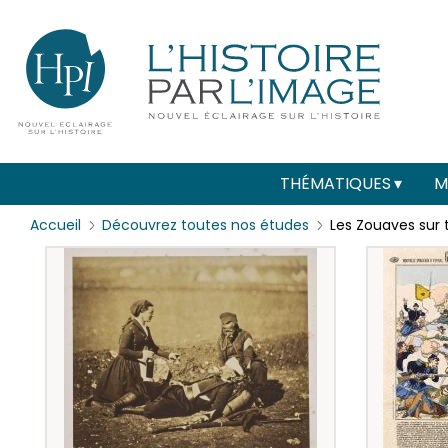
Menu
Paramétrer les cookies
secondaire
(header)
Main
THÉMATIQUES
M
navigation
Accueil
Découvrez toutes nos études
Les Zouaves sur t