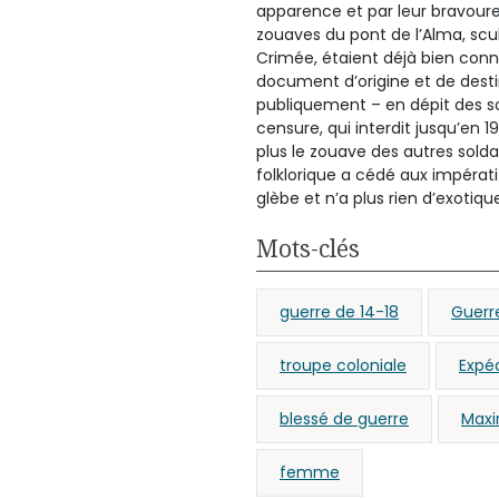
apparence et par leur bravoure,
zouaves du pont de l’Alma, scu
Crimée, étaient déjà bien connu
document d’origine et de destin
publiquement – en dépit des soll
censure, qui interdit jusqu’en 
plus le zouave des autres sold
folklorique a cédé aux impérati
glèbe et n’a plus rien d’exotiqu
Mots-clés
guerre de 14-18
Guerr
troupe coloniale
Expé
blessé de guerre
Maxi
femme