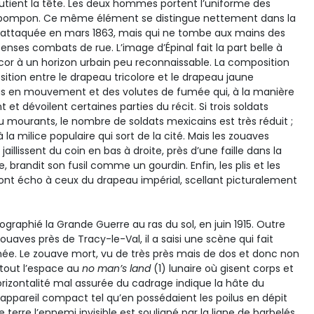
utient la tête. Les deux hommes portent l’uniforme des
e pompon. Ce même élément se distingue nettement dans la
le attaquée en mars 1863, mais qui ne tombe aux mains des
tenses combats de rue. L’image d’Épinal fait la part belle à
écor à un horizon urbain peu reconnaissable. La composition
tion entre le drapeau tricolore et le drapeau jaune
s en mouvement et des volutes de fumée qui, à la manière
 et dévoilent certaines parties du récit. Si trois soldats
 mourants, le nombre de soldats mexicains est très réduit ;
 la milice populaire qui sort de la cité. Mais les zouaves
jaillissent du coin en bas à droite, près d’une faille dans la
e, brandit son fusil comme un gourdin. Enfin, les plis et les
nt écho à ceux du drapeau impérial, scellant picturalement
ographié la Grande Guerre au ras du sol, en juin 1915. Outre
ouaves près de Tracy-le-Val, il a saisi une scène qui fait
ée. Le zouave mort, vu de très près mais de dos et donc non
i tout l’espace au
no man’s land
(1) lunaire où gisent corps et
’horizontalité mal assurée du cadrage indique la hâte du
appareil compact tel qu’en possédaient les poilus en dépit
e terre l’ennemi invisible est souligné par la ligne de barbelés,