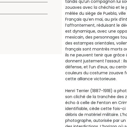
tandis qu’un compagnon lui so
zouaves avec la chéchia et l
mêlée du siège de Puebla, vil
Français qu’en mai, au prix d’in
l’affrontement, réduisant le d
est dynamique, avec une opposi
mexicain, des personnages tou
des estampes orientales, voilent
français sont montrés morts ou
ils ne peuvent tenir que grâce à
donnent justement l’assaut : ils 
défense, et l’un d’eux, au centr
couleurs du costume zouave fo
cette alliance victorieuse.
Henri Terrier (1887-1918) a phot
son cliché de la tranchée des z
écho à celle de Fenton en Crim
identifiable, cède cette fois-c
débris de matériel militaire. L
photographe, autorisée par un 
des interdictions. L’horizon où s