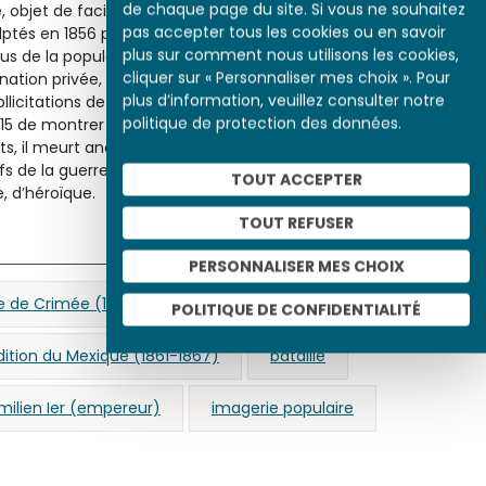
de chaque page du site. Si vous ne souhaitez
 objet de facile publicité – d’autant plus que les quatre
pas accepter tous les cookies ou en savoir
lptés en 1856 pour célébrer la bataille du même nom en
plus sur comment nous utilisons les cookies,
s de la population. Le cliché de Terrier, en revanche, est un
cliquer sur « Personnaliser mes choix ». Pour
ation privée, qui ne pouvait ni ne devait paraître
plus d’information, veuillez consulter notre
icitations de la presse et en vertu des règles strictes de la
politique de protection des données.
1915 de montrer des morts et des prisonniers. Rien ne distingue
ats, il meurt anonyme et sans assistance. Son costume
fs de la guerre d’usure, son corps se confond déjà avec la
TOUT ACCEPTER
e, d’héroïque.
TOUT REFUSER
PERSONNALISER MES CHOIX
e de Crimée (1854-1856)
Mexique
POLITIQUE DE CONFIDENTIALITÉ
dition du Mexique (1861-1867)
bataille
milien Ier (empereur)
imagerie populaire