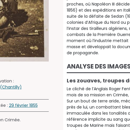
proches, où Napoléon III décide d
1856) et des expéditions en Ita
suite de la défaite de Sedan (1
colonies d’Afrique du Nord ou pa
l’instar des tirailleurs algérie
combats de la Première Guerre 
moment où l’industrie mettait
masse et développait la docum
de propagande.
ANALYSE DES IMAGE
Les zouaves, troupes 
ation :
Chantilly)
Le cliché de l’Anglais Roger Fe
mois de sa mission en Crimée
Sur un bout de terre aride, méc
tée :
29 février 1855
près de lui, un combattant ble
immaculée dans les tonalités de
référence implicite au sang qu
en Crimée.
troupes de Marine mais faisant 