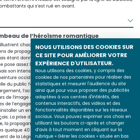
ombattants qui s’est rué en avant.
ombeau de l’héroïsme romantique
 illustrent chacune un moment de l’histoire croisée des
NOUS UTILISONS DES COOKIES SUR
s de propagande ou d’information. Ainsi, le cliché de
CE SITE POUR AMÉLIORER VOTRE
ais étant donné la technique de l’époque, il n’a pu être
EXPÉRIENCE D'UTILISATEUR.
de pose assez long. Non seulement le document donné pour
Nous utilisons des cookies, y compris des
ais son intensité dramatique résulte d’une mise en scène
cookies de nos partenaires pour réaliser des
peinture occidentale : la déposition de Croix du Christ. Cette
statistiques et mesurer l'audience du site
lle du public facilite l’attachement des Français à ce corps
ainsi que pour vous proposer des publicités
 largement, l’acceptation de cette guerre lointaine. De même,
adaptées à vos centres d'intérêts, des
urs de l’image d’Épinal, appelée à être largement diffusée,
contenus interactifs, des vidéos et des
bles de l’engagement français au Nouveau Monde. L’empereur
fonctionnalités disponibles sur les réseaux
t installer un empereur, Maximilien, tête fantoche d’un régime
sociaux. Vous pouvez exprimer vos choix en
çais. La prise de Puebla ayant ouvert en 1863 la route de
utilisant les boutons ci-après et changer
, la propagande de ce haut fait se devait d’être à la
d’avis à tout moment en cliquant sur la
s quelque 40 000 soldats envoyés, les tirailleurs algériens,
rubrique « Gérer les cookies » située en bas
nt de la Légion étrangère se distinguaient, à la fois par leur