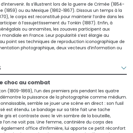
’intervenir. Ils s’illustrent lors de la guerre de Crimée (1854-
lie (1859) ou au Mexique (1862-1867). Dissous un temps à la
870), le corps est reconstitué pour maintenir l’ordre dans les
rticiper à l’assujettissement du Tonkin (1887). Enfin, à
ns, sénégalais ou annamites, les zouaves participent aux
mondiale en France. Leur popularité s’est élargie au
 au point ses techniques de reproduction iconographique de
entation photographique, deux vecteurs d’information ou
S
de choc au combat
nton (1809-1869), l’un des premiers pris pendant les quatre
, démontre la puissance de la photographie comme médium.
onnaissable, semble se jouer une scène en direct : son fusil
ssé est étendu. Le bandage sur sa tête fait une tache
 gris et contraste avec le vin sombre de la bouteille,
e l’on ne voit pas. Une femme, cantinière du corps des
également office d’infirmière, lui apporte ce petit réconfort