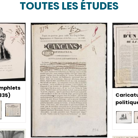
TOUTES LES ÉTUDES
amphlets
Caricat
835)
politiqu