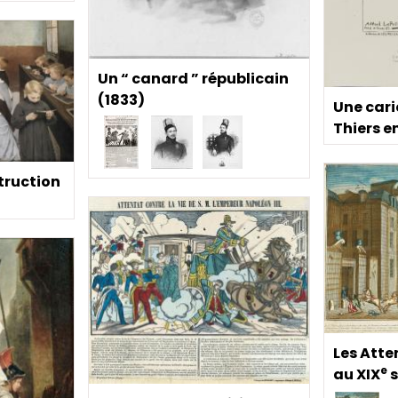
Un “ canard ” républicain
(1833)
Une car
Thiers e
truction
Les Atte
e
au XIX
s