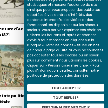
statistiques et mesurer l'audience du site
ainsi que pour vous proposer des publicités
adaptées à vos centres d'intérêts, des
contenus interactifs, des vidéos et des
fonctionnalités disponibles sur les réseaux
icature d'Adolphe
sociaux. Vous pouvez exprimer vos choix en
n 1871
utilisant les boutons ci-après et changer
d’avis à tout moment en cliquant sur la
rubrique « Gérer les cookies » située en bas
de chaque page du site. Si vous ne souhaitez
pas accepter tous les cookies ou en savoir
plus sur comment nous utilisons les cookies,
Bonaparte en
cliquer sur « Personnaliser mes choix ». Pour
révolutionnaire
plus d’information, veuillez consulter notre
politique de protection des données.
TOUT ACCEPTER
ntats politiques
TOUT REFUSER
iècle
PERSONNALISER MES CHOIX