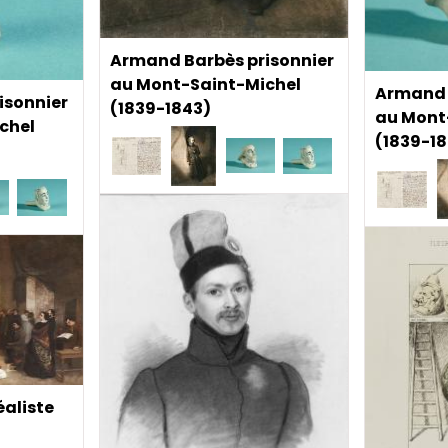
Armand Barbès prisonnier
au Mont-Saint-Michel
Armand 
isonnier
(1839-1843)
au Mont
chel
(1839-1
éaliste