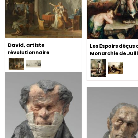
David, artiste
Les Espoirs déçus 
révolutionnaire
Monarchie de Juil