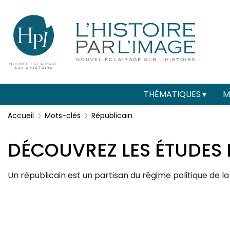
Menu
Paramétrer les cookies
secondaire
(header)
Main
THÉMATIQUES
M
navigation
Accueil
Mots-clés
Républicain
DÉCOUVREZ LES ÉTUDES 
Description
Un républicain est un partisan du régime politique de la