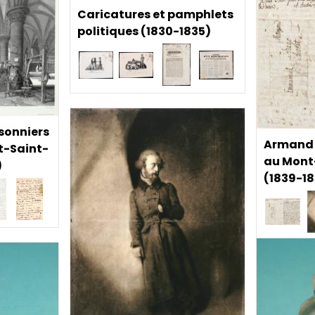
Caricatures et pamphlets
politiques (1830-1835)
isonniers
Armand 
t-Saint-
au Mont
)
(1839-1