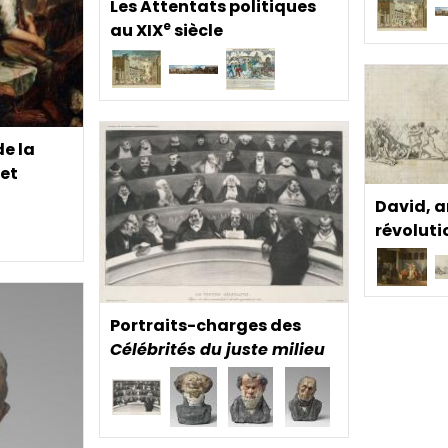
Les Attentats politiques
e
au XIX
siècle
de la
let
David, a
révoluti
Portraits-charges des
Célébrités du juste milieu