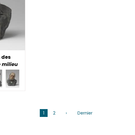
 des
e milieu
1
2
›
Page
Dernier
Dernière
suivante
page