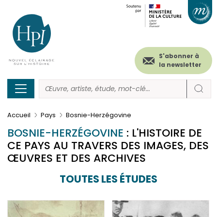
Menu
Paramétrer les cookies
Aller
au
secondaire
contenu
principal
(header)
S'abonner à
la newsletter
Accueil
Pays
Bosnie-Herzégovine
BOSNIE-HERZÉGOVINE
: L'HISTOIRE DE
CE PAYS AU TRAVERS DES IMAGES, DES
ŒUVRES ET DES ARCHIVES
TOUTES LES ÉTUDES