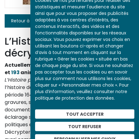
cookies de nos partenaires pour réaliser des
statistiques et mesurer l'audience du site
ainsi que pour vous proposer des publicités
adaptées à vos centres d'intérêts, des
Retour à la liste
contenus interactifs, des vidéos et des
fonctionnalités disponibles sur les réseaux
L’Histoire par l’image
sociaux. Vous pouvez exprimer vos choix en
utilisant les boutons ci-après et changer
décrypte l’histoire
d’avis à tout moment en cliquant sur la
rubrique « Gérer les cookies » située en bas
Actuellement en ligne
3153
œuvres,
1748
études
de chaque page du site. Si vous ne souhaitez
pas accepter tous les cookies ou en savoir
et
193
animations.
plus sur comment nous utilisons les cookies,
L’Histoire par l’image
explore les événements de
cliquer sur « Personnaliser mes choix ». Pour
l’histoire de France et les évolutions majeures de la
plus d’information, veuillez consulter notre
période 1643-1945. À travers des peintures, dessins,
politique de protection des données.
gravures, sculptures, photographies, affiches,
documents d’archives, nos études proposent un
TOUT ACCEPTER
éclairage sur les réalités sociales, économiques,
politiques et culturelles d’une époque.
TOUT REFUSER
Décrypter les images et les événements d’hier, c’est
PERSONNALISER MES CHOIX