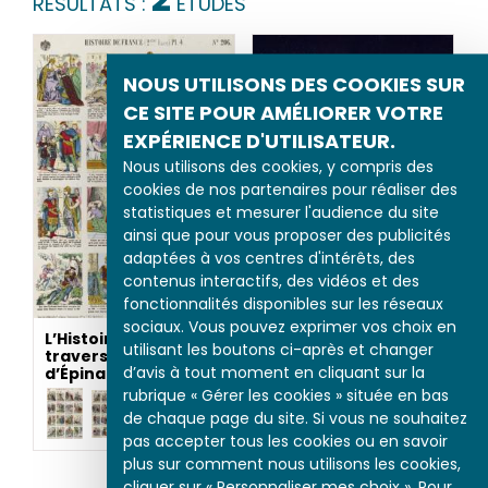
RÉSULTATS :
ÉTUDES
NOUS UTILISONS DES COOKIES SUR
CE SITE POUR AMÉLIORER VOTRE
EXPÉRIENCE D'UTILISATEUR.
Nous utilisons des cookies, y compris des
cookies de nos partenaires pour réaliser des
statistiques et mesurer l'audience du site
ainsi que pour vous proposer des publicités
adaptées à vos centres d'intérêts, des
contenus interactifs, des vidéos et des
Jeanne d’Arc
fonctionnalités disponibles sur les réseaux
sociaux. Vous pouvez exprimer vos choix en
L’Histoire de France à
utilisant les boutons ci-après et changer
travers les images
d’avis à tout moment en cliquant sur la
d’Épinal
rubrique « Gérer les cookies » située en bas
de chaque page du site. Si vous ne souhaitez
pas accepter tous les cookies ou en savoir
plus sur comment nous utilisons les cookies,
cliquer sur « Personnaliser mes choix ». Pour