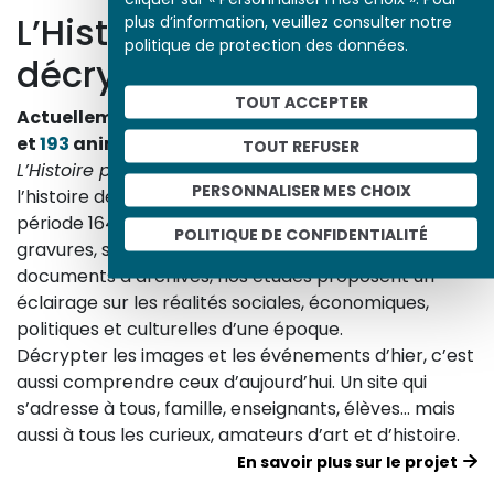
L’Histoire par l’image
plus d’information, veuillez consulter notre
politique de protection des données.
décrypte l’histoire
TOUT ACCEPTER
Actuellement en ligne
3153
œuvres,
1748
études
et
193
animations.
TOUT REFUSER
L’Histoire par l’image
explore les événements de
PERSONNALISER MES CHOIX
l’histoire de France et les évolutions majeures de la
période 1643-1945. À travers des peintures, dessins,
POLITIQUE DE CONFIDENTIALITÉ
gravures, sculptures, photographies, affiches,
documents d’archives, nos études proposent un
éclairage sur les réalités sociales, économiques,
politiques et culturelles d’une époque.
Décrypter les images et les événements d’hier, c’est
aussi comprendre ceux d’aujourd’hui. Un site qui
s’adresse à tous, famille, enseignants, élèves… mais
aussi à tous les curieux, amateurs d’art et d’histoire.
En savoir plus sur le projet