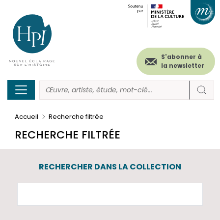
Menu
Paramétrer les cookies
Aller
au
secondaire
contenu
principal
(header)
S'abonner à
la newsletter
Accueil
Recherche filtrée
RECHERCHE FILTRÉE
RECHERCHER DANS LA COLLECTION