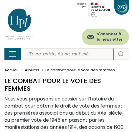
Menu
Paramétrer les cookies
Aller
au
secondaire
contenu
principal
(header)
S'abonner à
la newsletter
Accueil
Albums
Le combat pour le vote des femmes
LE COMBAT POUR LE VOTE DES
FEMMES
Nous vous proposons un dossier sur l’histoire du
combat pour obtenir le droit de vote des femmes :
des premières associations au début du XXe siècle
au premier vote de 1945 en passant par les
manifestations des années 1914, des actions de 1930