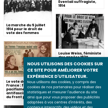
Éventail suffragiste,
1914
La marche du 5 juillet
1914 pour le droit de
vote des femmes
Louise Weiss, féministe
des années 1930
NOUS UTILISONS DES COOKIES SUR
CE SITE POUR AMÉLIORER VOTRE
EXPÉRIENCE D'UTILISATEUR.
Le vote des femmes en
Nous utilisons des cookies, y compris des
France : féminisme,
cookies de nos partenaires pour réaliser des
pacifisme et
statistiques et mesurer l'audience du site
antifascisme à l’heure
du Front populaire
ainsi que pour vous proposer des publicités
adaptées à vos centres d'intérêts, des
1937 : les « actions »
féministes
contenus interactifs, des vidéos et des