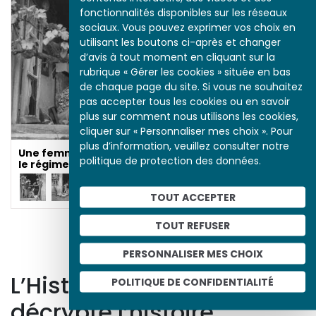
fonctionnalités disponibles sur les réseaux
sociaux. Vous pouvez exprimer vos choix en
utilisant les boutons ci-après et changer
d’avis à tout moment en cliquant sur la
rubrique « Gérer les cookies » située en bas
de chaque page du site. Si vous ne souhaitez
pas accepter tous les cookies ou en savoir
plus sur comment nous utilisons les cookies,
cliquer sur « Personnaliser mes choix ». Pour
plus d’information, veuillez consulter notre
Une femme maire sous
politique de protection des données.
le régime de Vichy
Le Premier vote des
femmes en France
TOUT ACCEPTER
TOUT REFUSER
PERSONNALISER MES CHOIX
L’Histoire par l’image
POLITIQUE DE CONFIDENTIALITÉ
décrypte l’histoire