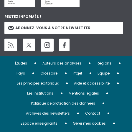
RESTEZ INFORMÉS !
ABONNEZ-VOUS À NOTRE NEWSLETTER
Menu
Études
Auteurs des analyses
Régions
Pied
Pays
Glossaire
Projet
Equipe
de
Les principes éditoriaux
Aide et accessibilité
page
Les institutions
Mentions légales
Politique de protection des données
Archives des newsletters
Contact
Espace enseignants
Gérer mes cookies