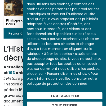
Nous utilisons des cookies, y compris des
cookies de nos partenaires pour réaliser des
statistiques et mesurer l'audience du site
ainsi que pour vous proposer des publicités
Philippe-Auguste et
adaptées à vos centres d'intérêts, des
Paris
contenus interactifs, des vidéos et des
Retour à la liste
fonctionnalités disponibles sur les réseaux
sociaux. Vous pouvez exprimer vos choix en
utilisant les boutons ci-après et changer
L’Histoire par l’image
d’avis à tout moment en cliquant sur la
rubrique « Gérer les cookies » située en bas
décrypte l’histoire
de chaque page du site. Si vous ne souhaitez
pas accepter tous les cookies ou en savoir
Actuellement en ligne
3153
œuvres,
1748
études
plus sur comment nous utilisons les cookies,
et
193
animations.
cliquer sur « Personnaliser mes choix ». Pour
L’Histoire par l’image
explore les événements de
plus d’information, veuillez consulter notre
politique de protection des données.
l’histoire de France et les évolutions majeures de la
période 1643-1945. À travers des peintures, dessins,
gravures, sculptures, photographies, affiches,
TOUT ACCEPTER
documents d’archives, nos études proposent un
TOUT REFUSER