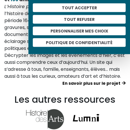
L’Histoire par l’image
explore les événements de
TOUT ACCEPTER
l’histoire de France et les évolutions majeures de la
TOUT REFUSER
période 1643-1945. À travers des peintures, dessins,
gravures, sculptures, photographies, affiches,
PERSONNALISER MES CHOIX
documents d’archives, nos études proposent un
éclairage sur les réalités sociales, économiques,
POLITIQUE DE CONFIDENTIALITÉ
politiques et culturelles d’une époque.
Décrypter les images et les événements d’hier, c’est
aussi comprendre ceux d’aujourd’hui. Un site qui
s’adresse à tous, famille, enseignants, élèves… mais
aussi à tous les curieux, amateurs d’art et d’histoire.
En savoir plus sur le projet
Les autres ressources