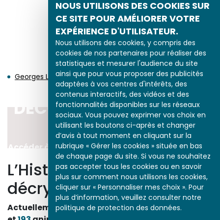
NOUS UTILISONS DES COOKIES SUR
Louis XIV et la Fronde
CE SITE POUR AMÉLIORER VOTRE
EXPÉRIENCE D'UTILISATEUR.
Nous utilisons des cookies, y compris des
DÉCÈS EN 1652
cookies de nos partenaires pour réaliser des
statistiques et mesurer l'audience du site
ainsi que pour vous proposer des publicités
Georges LA TOUR
adaptées à vos centres d'intérêts, des
contenus interactifs, des vidéos et des
DÉCOUVRIR LA PÉRIODE
fonctionnalités disponibles sur les réseaux
sociaux. Vous pouvez exprimer vos choix en
1643-1715
utilisant les boutons ci-après et changer
d’avis à tout moment en cliquant sur la
rubrique « Gérer les cookies » située en bas
Accéder à l’ensemble des études de la période
de chaque page du site. Si vous ne souhaitez
L’Histoire par l’image
pas accepter tous les cookies ou en savoir
plus sur comment nous utilisons les cookies,
décrypte l’histoire
cliquer sur « Personnaliser mes choix ». Pour
plus d’information, veuillez consulter notre
Actuellement en ligne
3153
œuvres,
1748
études
politique de protection des données.
et
193
animations.