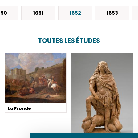
650
1651
1652
1653
TOUTES LES ÉTUDES
La Fronde