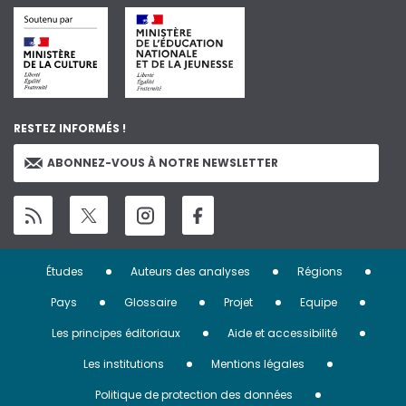
RESTEZ INFORMÉS !
ABONNEZ-VOUS À NOTRE NEWSLETTER
Menu
Études
Auteurs des analyses
Régions
Pied
Pays
Glossaire
Projet
Equipe
de
Les principes éditoriaux
Aide et accessibilité
page
Les institutions
Mentions légales
Politique de protection des données