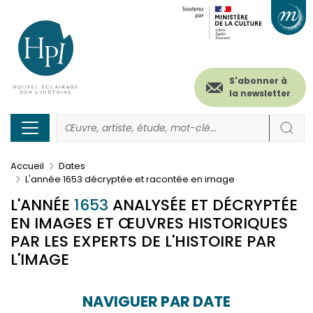
Menu
Paramétrer les cookies
Aller
au
secondaire
contenu
principal
(header)
S'abonner à
la newsletter
Accueil
Dates
L'année 1653 décryptée et racontée en image
L'ANNÉE
1653
ANALYSÉE ET DÉCRYPTÉE
EN IMAGES ET ŒUVRES HISTORIQUES
PAR LES EXPERTS DE L'HISTOIRE PAR
L'IMAGE
NAVIGUER PAR DATE