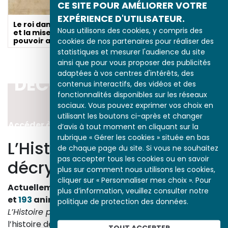
CE SITE POUR AMÉLIORER VOTRE
EXPÉRIENCE D'UTILISATEUR.
Le roi danse : Louis XIV
Nous utilisons des cookies, y compris des
et la mise en scène du
pouvoir absolu
cookies de nos partenaires pour réaliser des
statistiques et mesurer l'audience du site
ainsi que pour vous proposer des publicités
adaptées à vos centres d'intérêts, des
DÉCOUVRIR LA PÉRIODE
contenus interactifs, des vidéos et des
fonctionnalités disponibles sur les réseaux
1643-1715
sociaux. Vous pouvez exprimer vos choix en
utilisant les boutons ci-après et changer
Accéder à l’ensemble des études de la période
d’avis à tout moment en cliquant sur la
rubrique « Gérer les cookies » située en bas
L’Histoire par l’image
de chaque page du site. Si vous ne souhaitez
pas accepter tous les cookies ou en savoir
décrypte l’histoire
plus sur comment nous utilisons les cookies,
cliquer sur « Personnaliser mes choix ». Pour
Actuellement en ligne
3153
œuvres,
1748
études
plus d’information, veuillez consulter notre
et
193
animations.
politique de protection des données.
L’Histoire par l’image
explore les événements de
l’histoire de France et les évolutions majeures de la
TOUT ACCEPTER