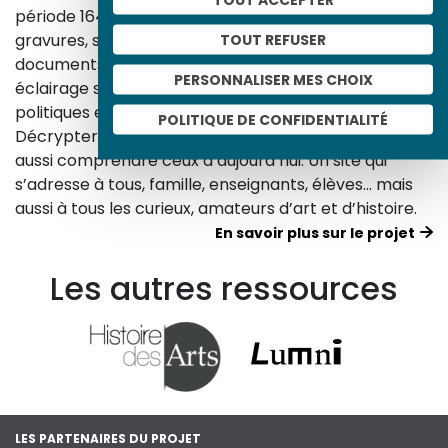
période 1643-1945. À travers des peintures, dessins,
gravures, sculptures, photographies, affiches,
TOUT REFUSER
documents d’archives, nos études proposent un
PERSONNALISER MES CHOIX
éclairage sur les réalités sociales, économiques,
politiques et culturelles d’une époque.
POLITIQUE DE CONFIDENTIALITÉ
Décrypter les images et les événements d’hier, c’est
aussi comprendre ceux d’aujourd’hui. Un site qui
s’adresse à tous, famille, enseignants, élèves… mais
aussi à tous les curieux, amateurs d’art et d’histoire.
En savoir plus sur le projet
Les autres ressources
LES PARTENAIRES DU PROJET