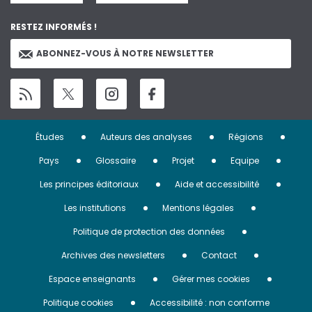
RESTEZ INFORMÉS !
ABONNEZ-VOUS À NOTRE NEWSLETTER
Menu
Études
Auteurs des analyses
Régions
Pied
Pays
Glossaire
Projet
Equipe
de
Les principes éditoriaux
Aide et accessibilité
page
Les institutions
Mentions légales
Politique de protection des données
Archives des newsletters
Contact
Espace enseignants
Gérer mes cookies
Politique cookies
Accessibilité : non conforme