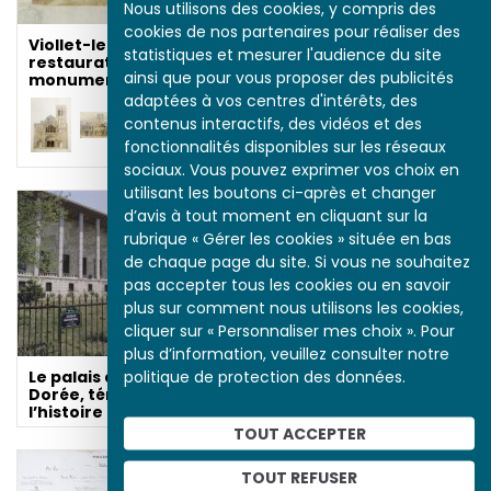
Nous utilisons des cookies, y compris des
cookies de nos partenaires pour réaliser des
Viollet-le-Duc et la
statistiques et mesurer l'audience du site
restauration
ainsi que pour vous proposer des publicités
monumentale
adaptées à vos centres d'intérêts, des
contenus interactifs, des vidéos et des
fonctionnalités disponibles sur les réseaux
sociaux. Vous pouvez exprimer vos choix en
utilisant les boutons ci-après et changer
d’avis à tout moment en cliquant sur la
rubrique « Gérer les cookies » située en bas
de chaque page du site. Si vous ne souhaitez
pas accepter tous les cookies ou en savoir
plus sur comment nous utilisons les cookies,
cliquer sur « Personnaliser mes choix ». Pour
plus d’information, veuillez consulter notre
politique de protection des données.
Le palais de la Porte-
Dorée, témoignage de
Viollet-le-Duc et la
l’histoire coloniale
restauration
monumentale
TOUT ACCEPTER
TOUT REFUSER