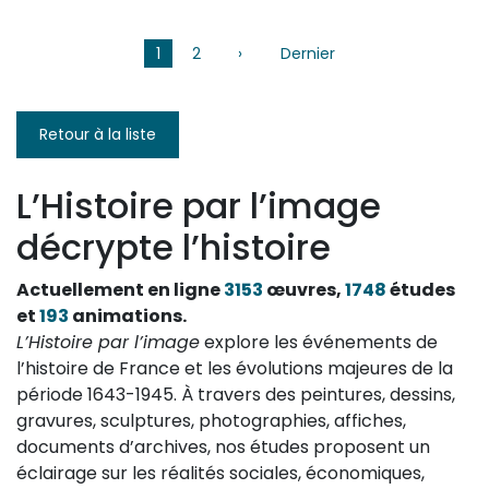
Pagination
1
2
›
Page
Dernier
Dernière
suivante
page
Retour à la liste
L’Histoire par l’image
décrypte l’histoire
Actuellement en ligne
3153
œuvres,
1748
études
et
193
animations.
L’Histoire par l’image
explore les événements de
l’histoire de France et les évolutions majeures de la
période 1643-1945. À travers des peintures, dessins,
gravures, sculptures, photographies, affiches,
documents d’archives, nos études proposent un
éclairage sur les réalités sociales, économiques,