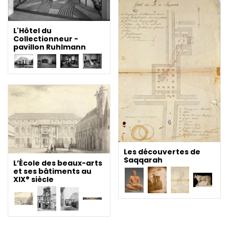
L'Hôtel du
Collectionneur -
pavillon Ruhlmann
Les découvertes de
Saqqarah
L’École des beaux-arts
et ses bâtiments au
e
XIX
siècle