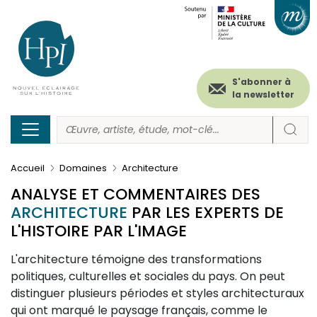
Menu
Paramétrer les cookies
Aller
au
secondaire
contenu
principal
(header)
S'abonner à
la newsletter
Accueil
Domaines
Architecture
ANALYSE ET COMMENTAIRES DES
ARCHITECTURE
PAR LES EXPERTS DE
L'HISTOIRE PAR L'IMAGE
L'architecture témoigne des transformations
politiques, culturelles et sociales du pays. On peut
distinguer plusieurs périodes et styles architecturaux
qui ont marqué le paysage français, comme le