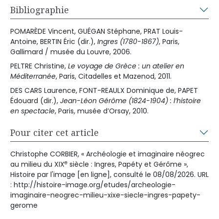
Bibliographie
POMARÈDE Vincent, GUÉGAN Stéphane, PRAT Louis-
Antoine, BERTIN Éric (dir.),
Ingres (1780-1867)
, Paris,
Gallimard / musée du Louvre, 2006.
PELTRE Christine,
Le voyage de Grèce : un atelier en
Méditerranée
, Paris, Citadelles et Mazenod, 2011.
DES CARS Laurence, FONT-REAULX Dominique de, PAPET
Édouard (dir.),
Jean-Léon Gérôme (1824-1904) : l’histoire
en spectacle
, Paris, musée d’Orsay, 2010.
Pour citer cet article
Christophe CORBIER, « Archéologie et imaginaire néogrec
e
au milieu du XIX
siècle : Ingres, Papéty et Gérôme »,
Histoire par l'image [en ligne], consulté le 08/08/2026. URL
: http://histoire-image.org/etudes/archeologie-
imaginaire-neogrec-milieu-xixe-siecle-ingres-papety-
gerome