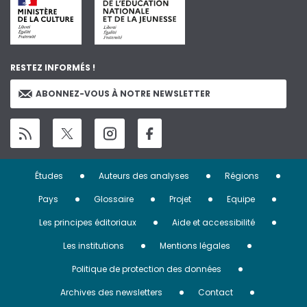
RESTEZ INFORMÉS !
ABONNEZ-VOUS À NOTRE NEWSLETTER
Menu
Études
Auteurs des analyses
Régions
Pied
Pays
Glossaire
Projet
Equipe
de
Les principes éditoriaux
Aide et accessibilité
page
Les institutions
Mentions légales
Politique de protection des données
Archives des newsletters
Contact