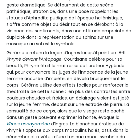
geste dramatique. Se détournant de cette scène
pathétique, Stratonice, dans une pose rappelant les
statues d’Aphrodite pudique de l’époque hellénistique,
s’offre comme objet du désir tout en se dérobant à la
violence des sentiments, dans une attitude empreinte de
duplicité dont la représentation du sphinx sur une
mosaïque au sol est le symbole.
Gérôme a retenu la leçon d’Ingres lorsqu’il peint en 1861
Phrynè devant l’Aréopage
. Courtisane célèbre pour sa
beauté, Phrynè était la maîtresse de l’orateur Hypéride
qui, pour convaincre les juges de l’innocence de la jeune
femme accusée d’impiété, en dévoila brusquement le
corps. Gérôme utilise des effets faciles pour renforcer la
théâtralité de cette scène : en plus des contrastes entre
couleurs chaudes et froides, un éclairage violent est jeté
sur la jeune femme, debout sur une estrade de pierre. La
sensualité de ce corps, alors que le visage reste caché
dans un geste pouvant exprimer la honte, évoque la
Vénus anadyomène
d’Ingres. La blancheur érotique de
Phrynè s’oppose aux corps masculins halés, assis dans la
pénombre et revêtus d’une tunique rouge, symbole du