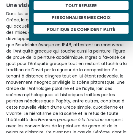
Une vision néopaïenne porteuse d’avenir
TOUT REFUSER
Dans les années 1840, la multiplication des voyages en
PERSONNALISER MES CHOIX
Grèce, la création de l’École française d’Athènes en 1846,
qui accueille archéologues, artistes et historiens, la vogue
POLITIQUE DE CONFIDENTIALITÉ
des mises en scène archéologiques au théâtre, le
développement de l’école « néopaïenne » en littérature,
que Baudelaire évoque en 1848, attestent un renouveau
de l’Antiquité grecque qui touche aussi la peinture. Figure
de proue de la peinture académique, Ingres a favorisé ce
goût pour l’Antiquité grecque tout en restant attaché à la
tradition de David par la rigueur de la composition. Se
tenant à distance d’Ingres tout en lui étant redevable, le
mouvement néogrec privilégie la scène pittoresque, une
Grèce de l’Anthologie palatine et de l’idylle, loin des
scènes mythologiques et historiques traitées par les
peintres néoclassiques. Papéty, entre autres, contribue à
cette nouvelle vision d’une Grèce simple, quotidienne et
vivante. Le hiératisme de la scène et le refus de toute
théâtralité des
Femmes grecques à la fontaine
rompent
avec les conventions de la peinture de genre et de la
peinture d’histoire. Ce n’est pas le cas de Gérôme, dont la