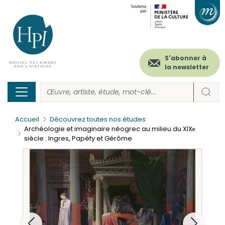
Menu
Paramétrer les cookies
Aller
au
secondaire
contenu
principal
(header)
S'abonner à
la newsletter
Accueil
Découvrez toutes nos études
Archéologie et imaginaire néogrec au milieu du XIX
e
siècle : Ingres, Papéty et Gérôme