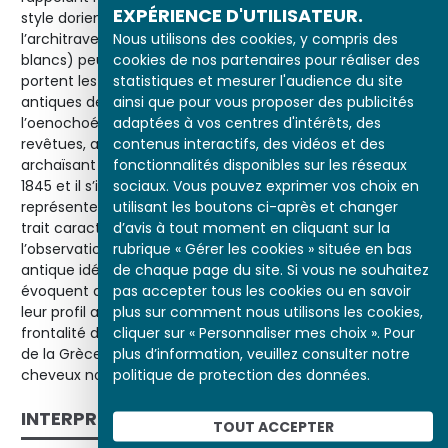
EXPÉRIENCE D'UTILISATEUR.
style dorien, par l’inscription en lettres grecques sur
Nous utilisons des cookies, y compris des
l’architrave. La simplicité de la palette (ocres, rouges,
cookies de nos partenaires pour réaliser des
blancs) peut rappeler la céramique. Les vases que
statistiques et mesurer l'audience du site
portent les jeunes femmes sont copiés sur les modèles
ainsi que pour vous proposer des publicités
antiques de l’hydrie, destinée à recueillir l’eau, et de
adaptées à vos centres d'intérêts, des
l’oenochoé, pour le vin. Les péplos blancs dont elles sont
contenus interactifs, des vidéos et des
revêtues, aux plis larges et lourds, donnent un aspect
fonctionnalités disponibles sur les réseaux
archaïsant à leurs poses : Papéty avait visité l’Acropole en
sociaux. Vous pouvez exprimer vos choix en
1845 et il s’inspire des caryatides de l’Erechteion pour
utilisant les boutons ci-après et changer
représenter la femme au centre du tableau. Un autre
d’avis à tout moment en cliquant sur la
trait caractéristique du style néogrec est la réunion de
rubrique « Gérer les cookies » située en bas
l’observation ethnographique réaliste et du modèle
de chaque page du site. Si vous ne souhaitez
antique idéalisé : les Grecques peintes par Papéty
pas accepter tous les cookies ou en savoir
évoquent autant la statuaire classique par leur silhouette,
plus sur comment nous utilisons les cookies,
leur profil aquilin, les proportions de leurs membres et la
cliquer sur « Personnaliser mes choix ». Pour
frontalité de la figure féminine centrale, que les femmes
plus d’information, veuillez consulter notre
de la Grèce contemporaine avec leur peau halée et leurs
politique de protection des données.
cheveux noirs.
INTERPRÉTATION
TOUT ACCEPTER