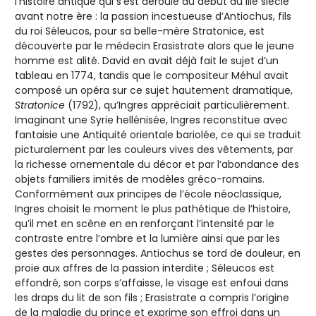
l’histoire antique qui s’est déroulé au début du IIIe siècle
avant notre ère : la passion incestueuse d’Antiochus, fils
du roi Séleucos, pour sa belle-mère Stratonice, est
découverte par le médecin Erasistrate alors que le jeune
homme est alité. David en avait déjà fait le sujet d’un
tableau en 1774, tandis que le compositeur Méhul avait
composé un opéra sur ce sujet hautement dramatique,
Stratonice
(1792), qu’Ingres appréciait particulièrement.
Imaginant une Syrie hellénisée, Ingres reconstitue avec
fantaisie une Antiquité orientale bariolée, ce qui se traduit
picturalement par les couleurs vives des vêtements, par
la richesse ornementale du décor et par l’abondance des
objets familiers imités de modèles gréco-romains.
Conformément aux principes de l’école néoclassique,
Ingres choisit le moment le plus pathétique de l’histoire,
qu’il met en scène en en renforçant l’intensité par le
contraste entre l’ombre et la lumière ainsi que par les
gestes des personnages. Antiochus se tord de douleur, en
proie aux affres de la passion interdite ; Séleucos est
effondré, son corps s’affaisse, le visage est enfoui dans
les draps du lit de son fils ; Erasistrate a compris l’origine
de la maladie du prince et exprime son effroi dans un