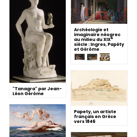
Archéologie et
imaginaire néogrec
e
au milieu du XIX
siècle : Ingres, Papéty
et Gérôme
"Tanagra" par Jean-
Léon Gérôme
Papety, un artiste
français en Grèce
vers 1846