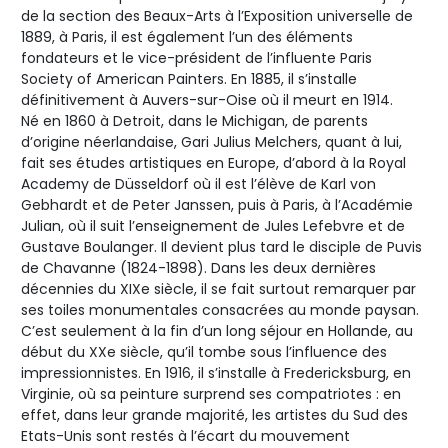
de la section des Beaux-Arts à l’Exposition universelle de
1889, à Paris, il est également l’un des éléments
fondateurs et le vice-président de l’influente Paris
Society of American Painters. En 1885, il s’installe
définitivement à Auvers-sur-Oise où il meurt en 1914.
Né en 1860 à Detroit, dans le Michigan, de parents
d’origine néerlandaise, Gari Julius Melchers, quant à lui,
fait ses études artistiques en Europe, d’abord à la Royal
Academy de Düsseldorf où il est l’élève de Karl von
Gebhardt et de Peter Janssen, puis à Paris, à l’Académie
Julian, où il suit l’enseignement de Jules Lefebvre et de
Gustave Boulanger. Il devient plus tard le disciple de Puvis
de Chavanne (1824-1898). Dans les deux dernières
décennies du XIXe siècle, il se fait surtout remarquer par
ses toiles monumentales consacrées au monde paysan.
C’est seulement à la fin d’un long séjour en Hollande, au
début du XXe siècle, qu’il tombe sous l’influence des
impressionnistes. En 1916, il s’installe à Fredericksburg, en
Virginie, où sa peinture surprend ses compatriotes : en
effet, dans leur grande majorité, les artistes du Sud des
Etats-Unis sont restés à l’écart du mouvement