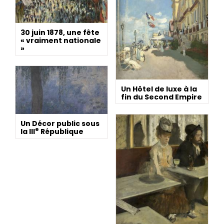
30 juin 1878, une fête
« vraiment nationale
»
Un Hôtel de luxe à la
fin du Second Empire
Un Décor public sous
e
la III
République