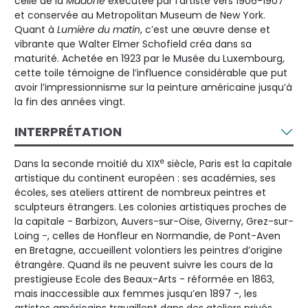
celle de la
Madone
exécutée par l’artiste vers 1906-1907
et conservée au Metropolitan Museum de New York.
Quant à
Lumière du matin
, c’est une œuvre dense et
vibrante que Walter Elmer Schofield créa dans sa
maturité. Achetée en 1923 par le Musée du Luxembourg,
cette toile témoigne de l’influence considérable que put
avoir l’impressionnisme sur la peinture américaine jusqu’à
la fin des années vingt.
INTERPRÉTATION
e
Dans la seconde moitié du XIX
siècle, Paris est la capitale
artistique du continent européen : ses académies, ses
écoles, ses ateliers attirent de nombreux peintres et
sculpteurs étrangers. Les colonies artistiques proches de
la capitale - Barbizon, Auvers-sur-Oise, Giverny, Grez-sur-
Loing -, celles de Honfleur en Normandie, de Pont-Aven
en Bretagne, accueillent volontiers les peintres d’origine
étrangère. Quand ils ne peuvent suivre les cours de la
prestigieuse Ecole des Beaux-Arts - réformée en 1863,
mais inaccessible aux femmes jusqu’en 1897 -, les