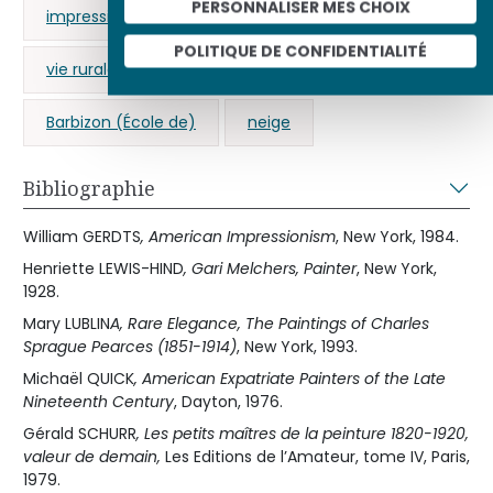
PERSONNALISER MES CHOIX
impressionnisme
États-Unis d’Amérique
POLITIQUE DE CONFIDENTIALITÉ
vie rurale
campagne
Barbizon (École de)
neige
Bibliographie
William GERDTS
, American Impressionism
, New York, 1984.
Henriette LEWIS-HIND
, Gari Melchers, Painter
, New York,
1928.
Mary LUBLIN
A, Rare Elegance, The Paintings of Charles
Sprague Pearces (1851-1914)
, New York, 1993.
Michaël QUICK
, American Expatriate Painters of the Late
Nineteenth Century
, Dayton, 1976.
Gérald SCHURR
, Les petits maîtres de la peinture 1820-1920,
valeur de demain,
Les Editions de l’Amateur, tome IV, Paris,
1979.