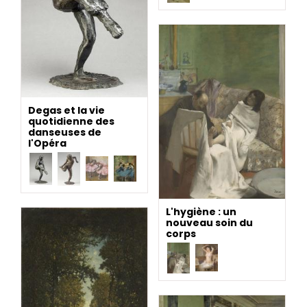
Degas et la vie
quotidienne des
danseuses de
l'Opéra
L'hygiène : un
nouveau soin du
corps