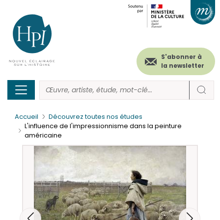
Menu
Paramétrer les cookies
Aller
au
secondaire
contenu
principal
(header)
S'abonner à
la newsletter
Accueil
Découvrez toutes nos études
L'influence de l'impressionnisme dans la peinture
américaine