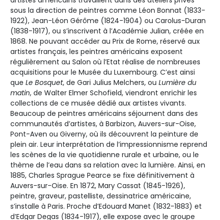
artistes américains travaillent dans des ateliers privés
sous la direction de peintres comme Léon Bonnat (1833-
1922), Jean-Léon Gérôme (1824-1904) ou Carolus-Duran
(1838-1917), ou s’inscrivent à l’Académie Julian, créée en
1868. Ne pouvant accéder au Prix de Rome, réservé aux
artistes français, les peintres américains exposent
régulièrement au Salon où l’Etat réalise de nombreuses
acquisitions pour le Musée du Luxembourg. C’est ainsi
que
Le Bosquet
, de Gari Julius Melchers, ou
Lumière du
matin
, de Walter Elmer Schofield, viendront enrichir les
collections de ce musée dédié aux artistes vivants.
Beaucoup de peintres américains séjournent dans des
communautés d’artistes, à Barbizon, Auvers-sur-Oise,
Pont-Aven ou Giverny, où ils découvrent la peinture de
plein air. Leur interprétation de l’impressionnisme reprend
les scènes de la vie quotidienne rurale et urbaine, ou le
thème de l’eau dans sa relation avec la lumière. Ainsi, en
1885, Charles Sprague Pearce se fixe définitivement à
Auvers-sur-Oise. En 1872, Mary Cassat (1845-1926),
peintre, graveur, pastelliste, dessinatrice américaine,
s’installe à Paris. Proche d’Edouard Manet (1832-1883) et
d’Edgar Degas (1834-1917), elle expose avec le groupe