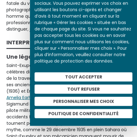
sociaux. Vous pouvez exprimer vos choix en
fatale du vétéran de 44 ans, les légendes des
utilisant les boutons ci-après et changer
photographies établissent un récit parallèle. Celui d’un
d’avis à tout moment en cliquant sur la
homme qui respecte toutes les précautions, d’un
rubrique « Gérer les cookies » située en bas
professionnel des airs qui ne veut à aucun prix se
de chaque page du site. Si vous ne souhaitez
distinguer, juste servir.
pas accepter tous les cookies ou en savoir
INTERPRÉTATION
plus sur comment nous utilisons les cookies,
cliquer sur « Personnaliser mes choix ». Pour
plus d’information, veuillez consulter notre
Une légende vivante
politique de protection des données.
Saint-Exupéry fait partie d’une longue série d’aviateurs
célèbres disparus en vol, à commencer par les pionniers
TOUT ACCEPTER
de la traversée de l’Atlantique,
Nungesser et Coli
(1927),
ses anciens camarades de l’
Aéropostale
Jean Mermoz
TOUT REFUSER
(1936) et Émile Barrière (1936), l’Américaine
Amelia Earheart
(Lady Lindy, 1937) et le Soviétique
PERSONNALISER MES CHOIX
Sigismund Levanevski (1937), explorateurs, ou encore la
pilote militaire soviétique Marina Raskova (1943). Les
POLITIQUE DE CONFIDENTIALITÉ
accidents font partie de l’aventure aérienne – ils
tournent parfois au tragique, mais fondent aussi le
mythe, comme le 29 décembre 1935 en plein Sahara où
Saint-Exupéry et son mécanicien manquent mourir de