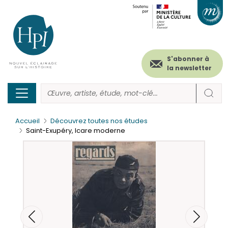
Menu
Paramétrer les cookies
Aller
au
secondaire
contenu
principal
(header)
S'abonner à
la newsletter
Accueil
Découvrez toutes nos études
Saint-Exupéry, Icare moderne