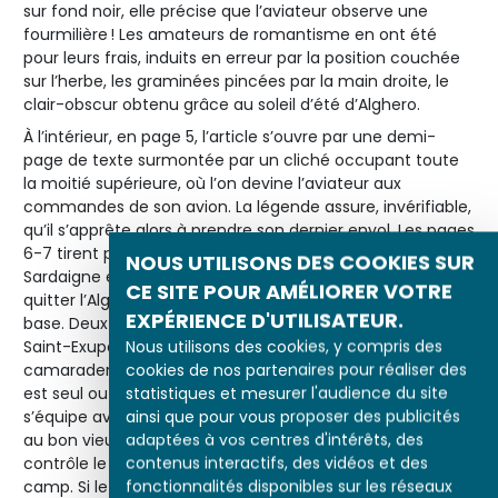
sur fond noir, elle précise que l’aviateur observe une
fourmilière ! Les amateurs de romantisme en ont été
pour leurs frais, induits en erreur par la position couchée
sur l’herbe, les graminées pincées par la main droite, le
clair-obscur obtenu grâce au soleil d’été d’Alghero.
À l’intérieur, en page 5, l’article s’ouvre par une demi-
page de texte surmontée par un cliché occupant toute
la moitié supérieure, où l’on devine l’aviateur aux
commandes de son avion. La légende assure, invérifiable,
qu’il s’apprête alors à prendre son dernier envol. Les pages
6-7 tirent pleinement profit des six clichés pris en
NOUS UTILISONS DES COOKIES SUR
Sardaigne et d’un autre le saisissant au moment de
CE SITE POUR AMÉLIORER VOTRE
quitter l’Algérie pour l’île où le groupe 2/33 a installé sa
EXPÉRIENCE D'UTILISATEUR.
base. Deux photos de groupe, où l'on distingue à peine
Nous utilisons des cookies, y compris des
Saint-Exupéry, s’évertuent à transmettre l’ambiance de
cookies de nos partenaires pour réaliser des
camaraderie qui règne. Sur les quatre autres, l’aviateur
statistiques et mesurer l'audience du site
est seul ou presque : il étudie avec sérieux une carte, il
ainsi que pour vous proposer des publicités
s’équipe avec l’aide du commandant du groupe, comme
adaptées à vos centres d'intérêts, des
au bon vieux temps de la campagne de France, il
contenus interactifs, des vidéos et des
contrôle le cockpit de son appareil et il écrit sur son lit de
fonctionnalités disponibles sur les réseaux
camp. Si le récit principal se focalise sur l’obstination