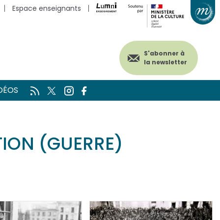
Espace enseignants
S'abonner à
la newsletter
DÉOS
TION (GUERRE)