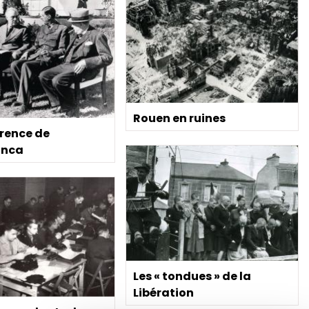
Rouen en ruines
rence de
anca
Les « tondues » de la
Libération