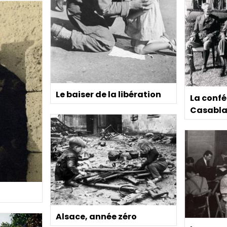
Le baiser de la libération
La confé
Casabl
Alsace, année zéro