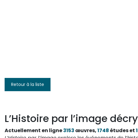
Retour à la liste
L’Histoire par l’image décry
Actuellement en ligne
3153
œuvres,
1748
études et
L’Histoire par l’image
explore les événements de l’histo