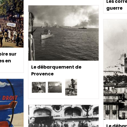
Les cor
guerre
oire sur
es en
Le débarquement de
Provence
Le déba