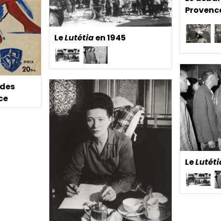
Provenc
Le
Lutétia
en 1945
 des
ce
Le
Lutéti