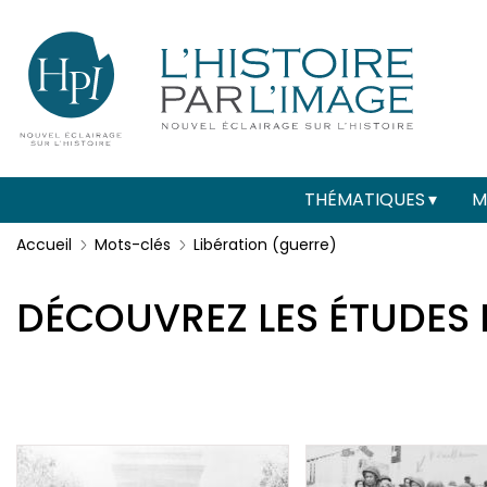
Menu
Paramétrer les cookies
secondaire
(header)
Main
THÉMATIQUES
M
navigation
Accueil
Mots-clés
Libération (guerre)
DÉCOUVREZ LES ÉTUDES 