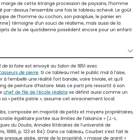
 en marge de cette étrange procession de paysans, l’homme
é par-dessus l’ensemble une fois le tableau achevé. Le goût
a pipe de l’homme au cochon, son parapluie, le panier en
sanne) témoigne d’un souci de réalisme, mais aussi de la
bjets de la vie quotidienne possèdent encore pour un enfant
de la foire
est envoyé au Salon de 1851 avec
Casseurs de pierre
. Si ce tableau met le public mal à l’aise,
à l’embellir une réalité fort banale, voire triviale, et qu’il
 de peinture d’histoire. Mais ce parti pris ressortit à son
le
chef de file de l’école réaliste
se définit aussi comme un
 à sa « petite patrie », assume cet enracinement local.
ubs, composée en majorité de petits et moyens propriétaires,
ratie égalitaire portée aux limites de l’aisance » (J.-L.
iques du Doubs
, Annales littéraires de l’université de
is, 1986, p. 123 et 84). Dans ce tableau, Courbet s’est fait le
e presque aisée, amie de la propriété, « masse de granit »