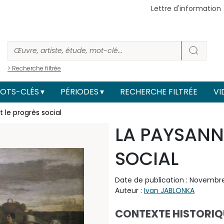
Lettre d'information
> Recherche filtrée
OTS-CLÉS
PÉRIODES
RECHERCHE FILTRÉE
VI
 le progrès social
LA PAYSANNE
SOCIAL
Date de publication : Novembr
Auteur :
Ivan JABLONKA
CONTEXTE HISTORIQ