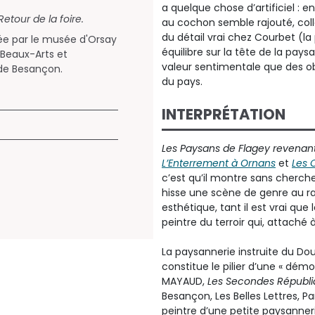
a quelque chose d’artificiel :
Retour de la foire.
au cochon semble rajouté, coll
du détail vrai chez Courbet (l
e par le musée d'Orsay
équilibre sur la tête de la pay
Beaux-Arts et
valeur sentimentale que des o
de Besançon.
du pays.
INTERPRÉTATION
Les Paysans de Flagey revenant 
L’Enterrement à Ornans
et
Les 
c’est qu’il montre sans chercher 
hisse une scène de genre au rang
esthétique, tant il est vrai que 
peintre du terroir qui, attaché
La paysannerie instruite du Do
constitue le pilier d’une « démoc
MAYAUD,
Les Secondes Républ
Besançon, Les Belles Lettres, Par
peintre d’une petite paysanneri