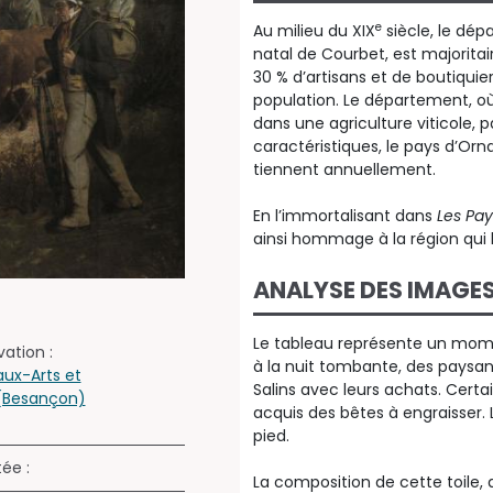
e
Au milieu du XIX
siècle, le dép
natal de Courbet, est majorita
30 % d’artisans et de boutiquie
population. Le département, où l
dans une agriculture viticole
caractéristiques, le pays d’Orn
tiennent annuellement.
En l’immortalisant dans
Les Pay
ainsi hommage à la région qui l
ANALYSE DES IMAGE
Le tableau représente un mome
ation :
à la nuit tombante, des paysa
ux-Arts et
Salins avec leurs achats. Certai
 (Besançon)
acquis des bêtes à engraisser. 
pied.
tée :
La composition de cette toile, d