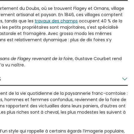
artement du Doubs, où se trouvent Flagey et Ornans, village
irement artisanal et paysan. En 1846, ces villages comptent
rs, tandis que les
travaux des champs
occupent 40 % de la
es petits propriétaires sont majoritaires, s’est spécialisé
, pastorale et fromagère. Avec grosso modo les mêmes
ans est relativement dynamique : plus de dix foires s’y
sans de Flagey revenant de la foire
, Gustave Courbet rend
’a vu naître.
S
nt de la vie quotidienne de la paysannerie franc-comtoise :
ns, hommes et femmes confondus, reviennent de la foire de
ns rapportent des victuailles dans leurs paniers, d’autres ont
Les plus riches sont à cheval, les plus modestes les suivent à
’un style qui rappelle à certains égards l’imagerie populaire,