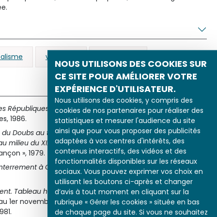
ée.
éalisme
vie rurale
campagne
NOUS UTILISONS DES COOKIES SUR
CE SITE POUR AMÉLIORER VOTRE
EXPÉRIENCE D'UTILISATEUR.
Nous utilisons des cookies, y compris des
es Républiques du Doubs
, Annales littéraires de l’université de
cookies de nos partenaires pour réaliser des
es, 1986.
statistiques et mesurer l'audience du site
ainsi que pour vous proposer des publicités
s du Doubs au temps de Courbet. Étude économique et
adaptées à vos centres d'intérêts, des
u milieu du XIXe siècle
, Paris, Les Belles Lettres, coll. « Annales
contenus interactifs, des vidéos et des
sançon », 1979.
fonctionnalités disponibles sur les réseaux
Enterrement à Ornans : un tombeau pour la République
, Paris,
sociaux. Vous pouvez exprimer vos choix en
utilisant les boutons ci-après et changer
d’avis à tout moment en cliquant sur la
ent. Tableau historique de figures humaines
, catalogue de
rubrique « Gérer les cookies » située en bas
in au 1er novembre 1981, musée départemental, maison natale
de chaque page du site. Si vous ne souhaitez
981.