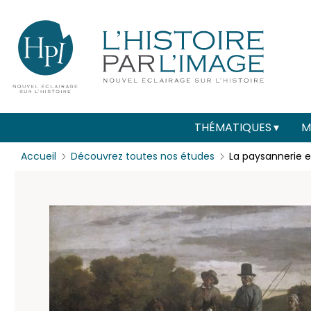
Menu
Paramétrer les cookies
secondaire
(header)
Main
THÉMATIQUES
M
navigation
Accueil
Découvrez toutes nos études
La paysannerie et