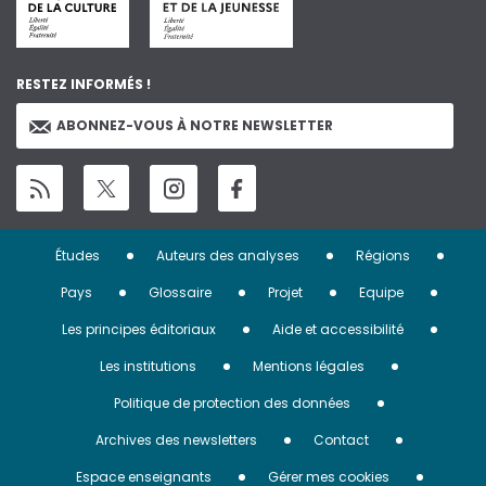
RESTEZ INFORMÉS !
ABONNEZ-VOUS À NOTRE NEWSLETTER
Menu
Études
Auteurs des analyses
Régions
Pied
Pays
Glossaire
Projet
Equipe
de
Les principes éditoriaux
Aide et accessibilité
page
Les institutions
Mentions légales
Politique de protection des données
Archives des newsletters
Contact
Espace enseignants
Gérer mes cookies