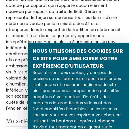
acte de pur apparat qui n'apporte aucun élément
nouveau par rapport au traité de 1856. Gérôme
représente de façon scrupuleuse tous les détails d'une
cérémonie voulue par le ministère des Affaires
étrangères dans le respect de la tradition du cérémonial
asiatique. Il faut donc se garder d’y apporter une
interprétation post-coloniale : le Siam est alors un pays
indépendant dirigé par un souverain habile, qui louvoie
NOUS UTILISONS DES COOKIES SUR
adroitement entre les impérialismes européens rivaux
CE SITE POUR AMÉLIORER VOTRE
afin de préserver l'indépendance de son pays. Les
EXPÉRIENCE D'UTILISATEUR.
ambassadeurs adoptent la posture habituelle de respect
vis-à-vis d'un souverain qui les reçoit. Il n'y a ici aucune
Nous utilisons des cookies, y compris des
volonté de la part de Napoléon III et de ses conseillers
cookies de nos partenaires pour réaliser des
d'humilier un peuple qui serait considéré comme
statistiques et mesurer l'audience du site
inférieur. Cependant le moment est immortalisé pour
ainsi que pour vous proposer des publicités
son exotisme et parce qu'il rattache Napoléon III, en
adaptées à vos centres d'intérêts, des
quête de légitimité, à la tradition monarchique de
contenus interactifs, des vidéos et des
l'Ancien Régime.
fonctionnalités disponibles sur les réseaux
sociaux. Vous pouvez exprimer vos choix en
Mots-clés
utilisant les boutons ci-après et changer
d’avis à tout moment en cliquant sur la