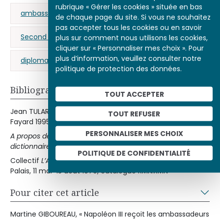
rubrique « Gérer les cookies » située en bas
ambassade
Fontainebleau
Napoléon III
de chaque page du site. Si vous ne souhaitez
pas accepter tous les cookies ou en savoir
Second Empire
Guerre d'Italie (1859)
plus sur comment nous utilisons les cookies,
cliquer sur « Personnaliser mes choix ». Pour
plus d’information, veuillez consulter notre
diplomatie
Asiatique
politique de protection des données.
Bibliographie
TOUT ACCEPTER
Jean TULARD (dir.)
Dictionnaire du Second Empire
Paris,
TOUT REFUSER
Fayard 1995.
PERSONNALISER MES CHOIX
A propos de l'illustration de la jaquette et de l'étui du
dictionnaire du Second Empire
, Françoise Maison.
POLITIQUE DE CONFIDENTIALITÉ
Collectif
L’Art en France sous le Second Empire
, Grand
Palais, 11 mai-13 août 1979, catalogue RMN.RMN
Pour citer cet article
Martine GIBOUREAU, « Napoléon III reçoit les ambassadeurs