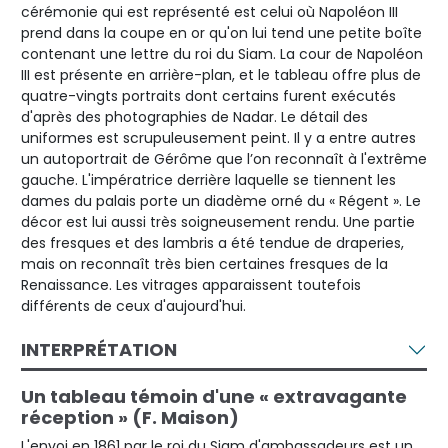
cérémonie qui est représenté est celui où Napoléon III
prend dans la coupe en or qu'on lui tend une petite boîte
contenant une lettre du roi du Siam. La cour de Napoléon
III est présente en arrière-plan, et le tableau offre plus de
quatre-vingts portraits dont certains furent exécutés
d'après des photographies de Nadar. Le détail des
uniformes est scrupuleusement peint. Il y a entre autres
un autoportrait de Gérôme que l’on reconnaît à l'extrême
gauche. L'impératrice derrière laquelle se tiennent les
dames du palais porte un diadème orné du « Régent ». Le
décor est lui aussi très soigneusement rendu. Une partie
des fresques et des lambris a été tendue de draperies,
mais on reconnaît très bien certaines fresques de la
Renaissance. Les vitrages apparaissent toutefois
différents de ceux d'aujourd'hui.
INTERPRÉTATION
Un tableau témoin d'une « extravagante
réception » (F. Maison)
L'envoi en 1861 par le roi du Siam d'ambassadeurs est un