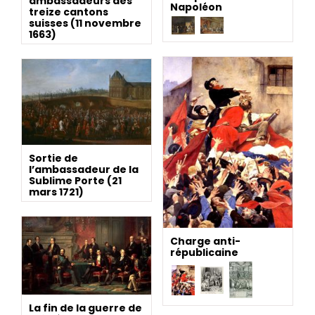
ambassadeurs des
Napoléon
treize cantons
suisses (11 novembre
1663)
Sortie de
l’ambassadeur de la
Sublime Porte (21
mars 1721)
Charge anti-
républicaine
La fin de la guerre de