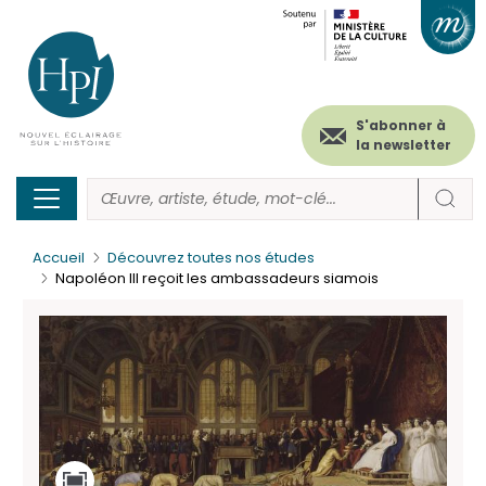
Menu
Paramétrer les cookies
Aller
au
secondaire
contenu
principal
(header)
S'abonner à
la newsletter
Accueil
Découvrez toutes nos études
Napoléon III reçoit les ambassadeurs siamois