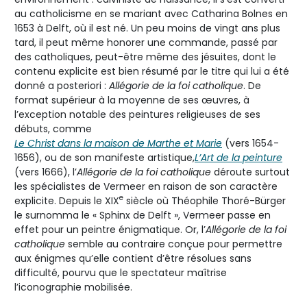
au catholicisme en se mariant avec Catharina Bolnes en
1653 à Delft, où il est né. Un peu moins de vingt ans plus
tard, il peut même honorer une commande, passé par
des catholiques, peut-être même des jésuites, dont le
contenu explicite est bien résumé par le titre qui lui a été
donné a posteriori :
Allégorie de la foi catholique
. De
format supérieur à la moyenne de ses œuvres, à
l’exception notable des peintures religieuses de ses
débuts, comme
Le Christ dans la maison de Marthe et Marie
(vers 1654-
1656), ou de son manifeste artistique,
L’Art de la peinture
(vers 1666), l’
Allégorie de la foi catholique
déroute surtout
les spécialistes de Vermeer en raison de son caractère
e
explicite. Depuis le XIX
siècle où Théophile Thoré-Bürger
le surnomma le « Sphinx de Delft », Vermeer passe en
effet pour un peintre énigmatique. Or, l’
Allégorie de la foi
catholique
semble au contraire conçue pour permettre
aux énigmes qu’elle contient d’être résolues sans
difficulté, pourvu que le spectateur maîtrise
l’iconographie mobilisée.