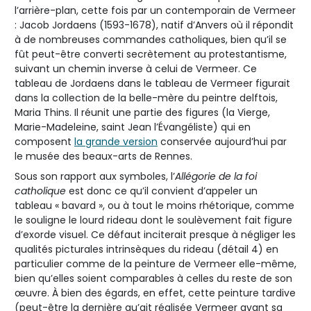
l’arrière-plan, cette fois par un contemporain de Vermeer
: Jacob Jordaens (1593-1678), natif d’Anvers où il répondit
à de nombreuses commandes catholiques, bien qu’il se
fût peut-être converti secrètement au protestantisme,
suivant un chemin inverse à celui de Vermeer. Ce
tableau de Jordaens dans le tableau de Vermeer figurait
dans la collection de la belle-mère du peintre delftois,
Maria Thins. Il réunit une partie des figures (la Vierge,
Marie-Madeleine, saint Jean l’Évangéliste) qui en
composent
la grande version
conservée aujourd’hui par
le musée des beaux-arts de Rennes.
Sous son rapport aux symboles, l’
Allégorie de la foi
catholique
est donc ce qu’il convient d’appeler un
tableau « bavard », ou à tout le moins rhétorique, comme
le souligne le lourd rideau dont le soulèvement fait figure
d’exorde visuel. Ce défaut inciterait presque à négliger les
qualités picturales intrinsèques du rideau (détail 4) en
particulier comme de la peinture de Vermeer elle-même,
bien qu’elles soient comparables à celles du reste de son
œuvre. À bien des égards, en effet, cette peinture tardive
(peut-être la dernière qu’ait réalisée Vermeer avant sa