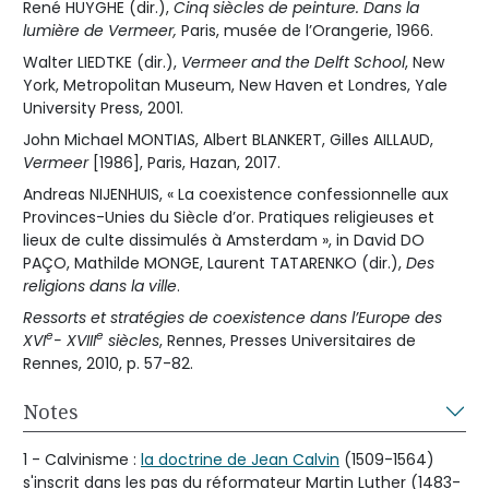
René HUYGHE (dir.),
Cinq siècles de peinture. Dans la
lumière de Vermeer,
Paris, musée de l’Orangerie, 1966.
Walter LIEDTKE (dir.),
Vermeer and the Delft School
, New
York, Metropolitan Museum, New Haven et Londres, Yale
University Press, 2001.
John Michael MONTIAS, Albert BLANKERT, Gilles AILLAUD,
Vermeer
[1986], Paris, Hazan, 2017.
Andreas NIJENHUIS, « La coexistence confessionnelle aux
Provinces-Unies du Siècle d’or. Pratiques religieuses et
lieux de culte dissimulés à Amsterdam », in David DO
PAÇO, Mathilde MONGE, Laurent TATARENKO (dir.),
Des
religions dans la ville
.
Ressorts et stratégies de coexistence dans l’Europe des
e
e
XVI
- XVIII
siècles
, Rennes, Presses Universitaires de
Rennes, 2010, p. 57-82.
Notes
1 - Calvinisme :
la doctrine de Jean Calvin
(1509-1564)
s'inscrit dans les pas du réformateur Martin Luther (1483-