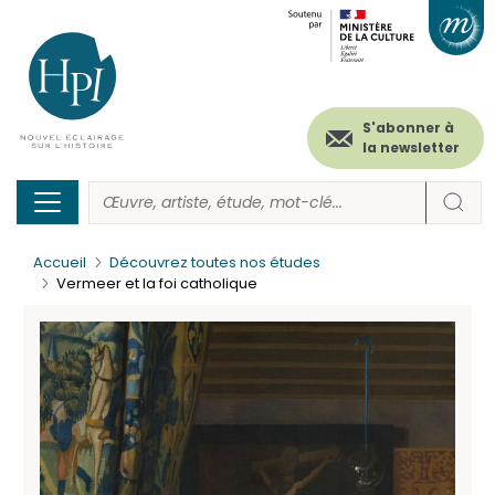
Menu
Paramétrer les cookies
Aller
au
secondaire
contenu
principal
(header)
S'abonner à
la newsletter
Accueil
Découvrez toutes nos études
Vermeer et la foi catholique