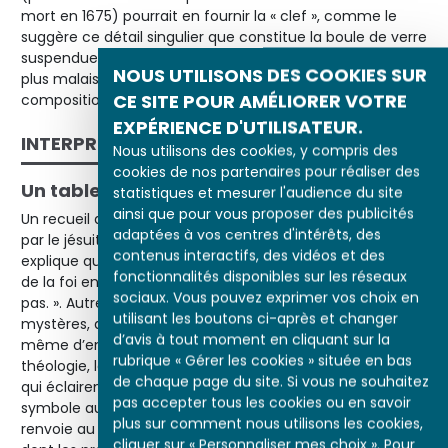
mort en 1675) pourrait en fournir la « clef », comme le
suggère ce détail singulier que constitue la boule de verre
suspendue au plafond (détail 3), et dont l’élucidation est
NOUS UTILISONS DES COOKIES SUR
plus malaisée que celle des autres accessoires de la
CE SITE POUR AMÉLIORER VOTRE
composition.
EXPÉRIENCE D'UTILISATEUR.
INTERPRÉTATION
Nous utilisons des cookies, y compris des
cookies de nos partenaires pour réaliser des
Un tableau destiné à un public choisi
statistiques et mesurer l'audience du site
ainsi que pour vous proposer des publicités
Un recueil d’emblèmes sacrés composé à Anvers en 1636
adaptées à vos centres d'intérêts, des
par le jésuite Willem van Hees (dit Guilelmus Hesius)
contenus interactifs, des vidéos et des
explique que la sphère translucide constitue un symbole
fonctionnalités disponibles sur les réseaux
de la foi en ce qu’elle « contient ce qu’elle ne comprend
sociaux. Vous pouvez exprimer vos choix en
pas. ». Autrement dit, la foi appartient au domaine des
utilisant les boutons ci-après et changer
mystères, de ce que le croyant ressent sans être à
d’avis à tout moment en cliquant sur la
même d’en expliciter les causes. Sous ce rapport à la
rubrique « Gérer les cookies » située en bas
théologie, la boule suspendue où se reflète les fenêtres
de chaque page du site. Si vous ne souhaitez
qui éclairent l’espace devant le rideau, constitue un
pas accepter tous les cookies ou en savoir
symbole au même titre, par exemple, que le calice, qui
plus sur comment nous utilisons les cookies,
renvoie au mystère et au sacrement de l’eucharistie,
cliquer sur « Personnaliser mes choix ». Pour