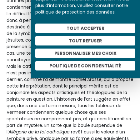
dont les protestants récusaient que le vin et l’hostie
plus d’information, veuillez consulter notre
contiennent effectivement le corps et le sang du Christ.
politique de protection des données.
La difficulté d’interprétation que pose ce détail autorise
donc à penser que l’
Allégorie de la foi catholique
était
destinée à des commanditaires versés dans les arcanes
TOUT ACCEPTER
de la symbolique catholique. Il s’agissait peut-être de
jésuites, comme l’auteur du recueil d’emblèmes, dont la
TOUT REFUSER
présence clandestine était attestée à Delft. Dans tous les
cas, une telle image n’aurait pu être exposée à la vue des
PERSONNALISER MES CHOIX
concitoyens protestants du peintre, fussent-ils tolérants.
POLITIQUE DE CONFIDENTIALITÉ
Mais le catholicisme ostentatoire du tableau de Vermeer
n’est pas incompatible avec l’ambition artistique de ce
dernier, comme l’a démontré Daniel Arasse, qui a proposé
cette interprétation, dont le principal mérite est de
conjoindre les aspects artistiques et théologiques de la
peinture en question. L’historien de l’art suggère en effet
que, dans une certaine mesure, tous les tableaux de
Vermeer contiennent quelque chose que ses
spectateurs ne comprennent pas, et qui constituerait sa
part de mystère. En sorte que la boule suspendue de
l’
Allégorie de la foi catholique
revêt aussi la valeur d’un
symbole privé, analogue par sa forme à ses équivalents