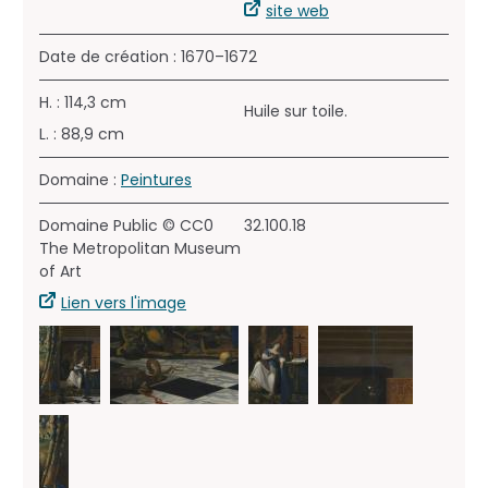
site web
Date de création : 1670–1672
H. : 114,3 cm
Huile sur toile.
L. : 88,9 cm
Domaine :
Peintures
Domaine Public © CC0
32.100.18
The Metropolitan Museum
of Art
Lien vers l'image