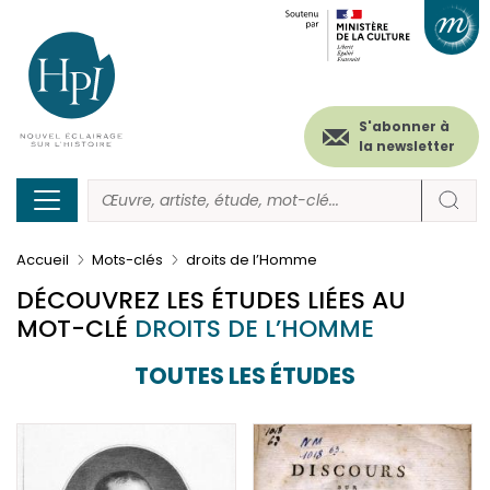
Menu
Paramétrer les cookies
Aller
au
secondaire
contenu
principal
(header)
S'abonner à
la newsletter
Accueil
Mots-clés
droits de l’Homme
DÉCOUVREZ LES ÉTUDES LIÉES AU
MOT-CLÉ
DROITS DE L’HOMME
TOUTES LES ÉTUDES