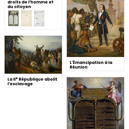
droits de l’homme et
du citoyen
L'Émancipation à la
Réunion
e
La II
République abolit
l’esclavage