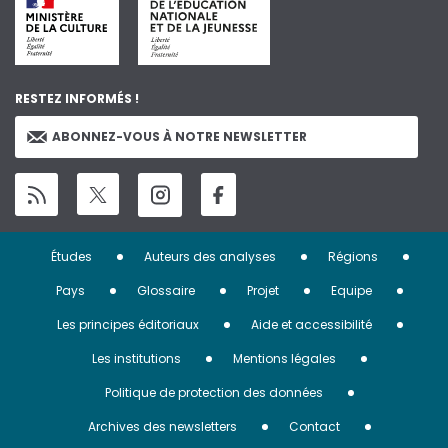
RESTEZ INFORMÉS !
ABONNEZ-VOUS À NOTRE NEWSLETTER
Menu
Études
Auteurs des analyses
Régions
Pied
Pays
Glossaire
Projet
Equipe
de
Les principes éditoriaux
Aide et accessibilité
page
Les institutions
Mentions légales
Politique de protection des données
Archives des newsletters
Contact