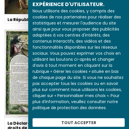
EXPÉRIENCE D'UTILISATEUR.
Nous utilisons des cookies, y compris des
cookies de nos partenaires pour réaliser des
La République
statistiques et mesurer l'audience du site
ainsi que pour vous proposer des publicités
adaptées à vos centres d'intérêts, des
contenus interactifs, des vidéos et des
fonctionnalités disponibles sur les réseaux
sociaux. Vous pouvez exprimer vos choix en
utilisant les boutons ci-après et changer
d’avis à tout moment en cliquant sur la
rubrique « Gérer les cookies » située en bas
de chaque page du site. Si vous ne souhaitez
pas accepter tous les cookies ou en savoir
plus sur comment nous utilisons les cookies,
Catherine II, un
cliquer sur « Personnaliser mes choix ». Pour
despote éclairé face à
plus d’information, veuillez consulter notre
la Révolution française
politique de protection des données.
TOUT ACCEPTER
La Déclaration des
droits de l’homme et