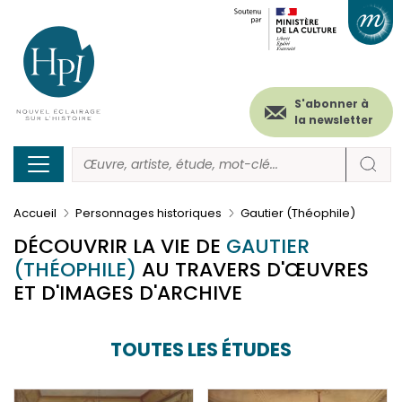
Menu
Paramétrer les cookies
Aller
au
secondaire
contenu
principal
(header)
S'abonner à
la newsletter
Accueil
Personnages historiques
Gautier (Théophile)
DÉCOUVRIR LA VIE DE
GAUTIER
(THÉOPHILE)
AU TRAVERS D'ŒUVRES
ET D'IMAGES D'ARCHIVE
TOUTES LES ÉTUDES