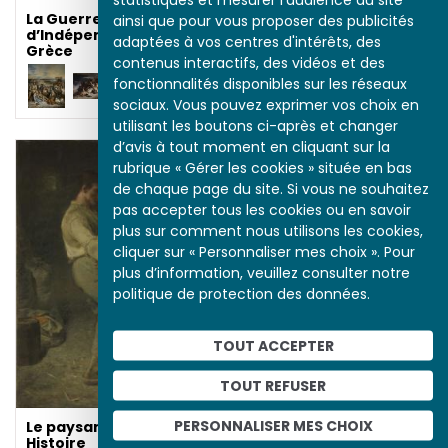
Grèce
La Guerre
ainsi que pour vous proposer des publicités
d’Indépendance en
adaptées à vos centres d'intérêts, des
Grèce
contenus interactifs, des vidéos et des
fonctionnalités disponibles sur les réseaux
sociaux. Vous pouvez exprimer vos choix en
utilisant les boutons ci-après et changer
d’avis à tout moment en cliquant sur la
rubrique « Gérer les cookies » située en bas
de chaque page du site. Si vous ne souhaitez
pas accepter tous les cookies ou en savoir
plus sur comment nous utilisons les cookies,
cliquer sur « Personnaliser mes choix ». Pour
plus d’information, veuillez consulter notre
La Guerre
politique de protection des données.
d’Indépendance en
Grèce
TOUT ACCEPTER
TOUT REFUSER
PERSONNALISER MES CHOIX
Le paysan entre en
Histoire