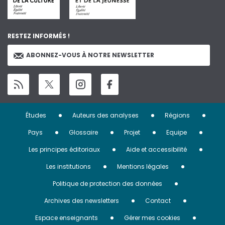
RESTEZ INFORMÉS !
ABONNEZ-VOUS À NOTRE NEWSLETTER
Menu
Études
Auteurs des analyses
Régions
Pied
Pays
Glossaire
Projet
Equipe
de
Les principes éditoriaux
Aide et accessibilité
page
Les institutions
Mentions légales
Politique de protection des données
Archives des newsletters
Contact
Espace enseignants
Gérer mes cookies