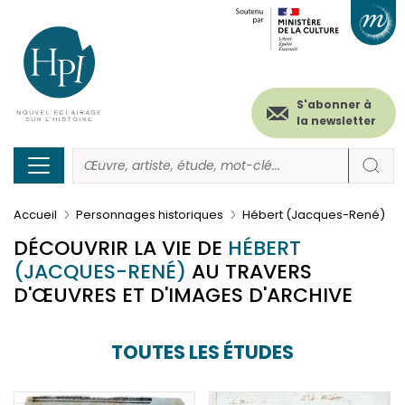
Menu
Paramétrer les cookies
Aller
au
secondaire
contenu
principal
(header)
S'abonner à
la newsletter
Accueil
Personnages historiques
Hébert (Jacques-René)
DÉCOUVRIR LA VIE DE
HÉBERT
(JACQUES-RENÉ)
AU TRAVERS
D'ŒUVRES ET D'IMAGES D'ARCHIVE
TOUTES LES ÉTUDES