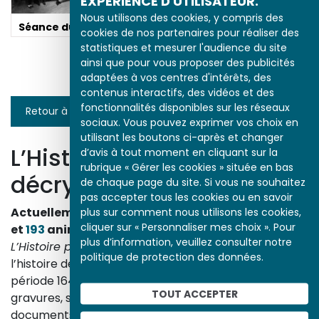
EXPÉRIENCE D'UTILISATEUR.
Nous utilisons des cookies, y compris des
Séance du 9 Thermidor
cookies de nos partenaires pour réaliser des
statistiques et mesurer l'audience du site
Appel des dernières
victimes de la Terreur
ainsi que pour vous proposer des publicités
à la prison Saint Lazare
adaptées à vos centres d'intérêts, des
contenus interactifs, des vidéos et des
fonctionnalités disponibles sur les réseaux
Retour à la liste
sociaux. Vous pouvez exprimer vos choix en
utilisant les boutons ci-après et changer
L’Histoire par l’image
d’avis à tout moment en cliquant sur la
rubrique « Gérer les cookies » située en bas
décrypte l’histoire
de chaque page du site. Si vous ne souhaitez
pas accepter tous les cookies ou en savoir
plus sur comment nous utilisons les cookies,
Actuellement en ligne
3153
œuvres,
1748
études
cliquer sur « Personnaliser mes choix ». Pour
et
193
animations.
plus d’information, veuillez consulter notre
L’Histoire par l’image
explore les événements de
politique de protection des données.
l’histoire de France et les évolutions majeures de la
période 1643-1945. À travers des peintures, dessins,
TOUT ACCEPTER
gravures, sculptures, photographies, affiches,
documents d’archives, nos études proposent un