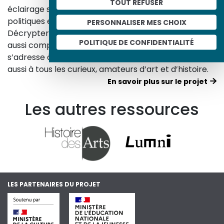
TOUT REFUSER
éclairage sur les réalités sociales, économiques,
politiques et culturelles d’une époque.
PERSONNALISER MES CHOIX
Décrypter les images et les événements d’hier, c’est
POLITIQUE DE CONFIDENTIALITÉ
aussi comprendre ceux d’aujourd’hui. Un site qui
s’adresse à tous, famille, enseignants, élèves… mais
aussi à tous les curieux, amateurs d’art et d’histoire.
En savoir plus sur le projet
Les autres ressources
LES PARTENAIRES DU PROJET