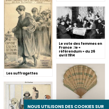
Le vote des femmes en
France : le «
référendum » du 26
avril 1914
Les suffragettes
Éventail suffragiste,
NOUS UTILISONS DES COOKIES SUR
1914