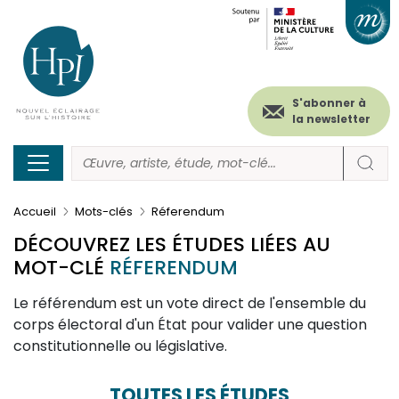
Menu
Paramétrer les cookies
Aller
au
secondaire
contenu
principal
(header)
S'abonner à
la newsletter
Accueil
Mots-clés
Réferendum
DÉCOUVREZ LES ÉTUDES LIÉES AU
MOT-CLÉ
RÉFERENDUM
Description
Le référendum est un vote direct de l'ensemble du
corps électoral d'un État pour valider une question
constitutionnelle ou législative.
TOUTES LES ÉTUDES