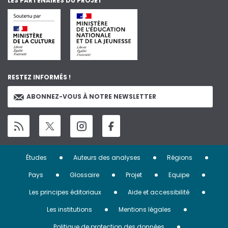
LES PARTENAIRES DU PROJET
RESTEZ INFORMÉS !
ABONNEZ-VOUS À NOTRE NEWSLETTER
Menu
Études
Auteurs des analyses
Régions
Pied
Pays
Glossaire
Projet
Equipe
de
Les principes éditoriaux
Aide et accessibilité
page
Les institutions
Mentions légales
Politique de protection des données