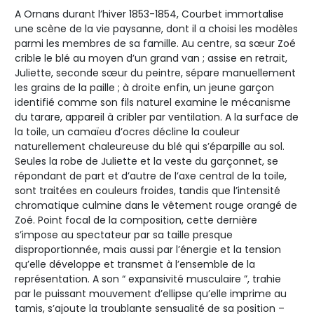
A Ornans durant l’hiver 1853-1854, Courbet immortalise
une scène de la vie paysanne, dont il a choisi les modèles
parmi les membres de sa famille. Au centre, sa sœur Zoé
crible le blé au moyen d’un grand van ; assise en retrait,
Juliette, seconde sœur du peintre, sépare manuellement
les grains de la paille ; à droite enfin, un jeune garçon
identifié comme son fils naturel examine le mécanisme
du tarare, appareil à cribler par ventilation. A la surface de
la toile, un camaïeu d’ocres décline la couleur
naturellement chaleureuse du blé qui s’éparpille au sol.
Seules la robe de Juliette et la veste du garçonnet, se
répondant de part et d’autre de l’axe central de la toile,
sont traitées en couleurs froides, tandis que l’intensité
chromatique culmine dans le vêtement rouge orangé de
Zoé. Point focal de la composition, cette dernière
s’impose au spectateur par sa taille presque
disproportionnée, mais aussi par l’énergie et la tension
qu’elle développe et transmet à l’ensemble de la
représentation. A son “ expansivité musculaire ”, trahie
par le puissant mouvement d’ellipse qu’elle imprime au
tamis, s’ajoute la troublante sensualité de sa position –