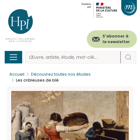
Menu
Paramétrer les cookies
Aller
au
secondaire
contenu
principal
(header)
S'abonner à
la newsletter
Accueil
Découvrez toutes nos études
Les cribleuses de blé