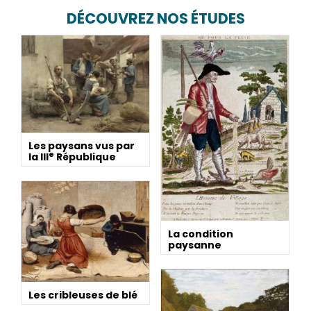
DÉCOUVREZ NOS ÉTUDES
Les paysans vus par
e
la III
République
La condition
paysanne
Les cribleuses de blé