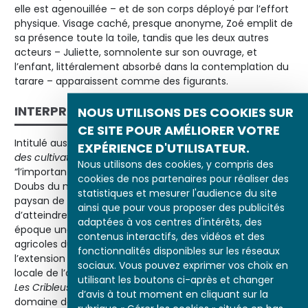
elle est agenouillée – et de son corps déployé par l’effort
physique. Visage caché, presque anonyme, Zoé emplit de
sa présence toute la toile, tandis que les deux autres
acteurs – Juliette, somnolente sur son ouvrage, et
l’enfant, littéralement absorbé dans la contemplation du
tarare – apparaissent comme des figurants.
INTERPRÉTATION
NOUS UTILISONS DES COOKIES SUR
CE SITE POUR AMÉLIORER VOTRE
Intitulé aussi par Courbet
Les Cribleuses ou les Enfants
EXPÉRIENCE D'UTILISATEUR.
des cultivateurs du Doubs
, le tableau démontre
Nous utilisons des cookies, y compris des
“l’importante persistance de la culture du blé dans le
cookies de nos partenaires pour réaliser des
Doubs du milieu du XIXe siècle ” et la nécessité pour le
statistiques et mesurer l'audience du site
paysan de mettre à contribution toute sa famille afin
ainsi que pour vous proposer des publicités
d’atteindre “ les limites de l’aisance ”. On note à cette
adaptées à vos centres d'intérêts, des
époque une progression notable des rendements
contenus interactifs, des vidéos et des
agricoles du département. Cette évolution est le fait de
fonctionnalités disponibles sur les réseaux
l’extension des surfaces céréalières et de l’amélioration
sociaux. Vous pouvez exprimer vos choix en
locale de l’outillage agricole. L. Nochlin voit d’ailleurs dans
utilisant les boutons ci-après et changer
Les Cribleuses de blé
une “ image du progrès dans le
d’avis à tout moment en cliquant sur la
domaine des activités agricoles ” : “ A gauche, la