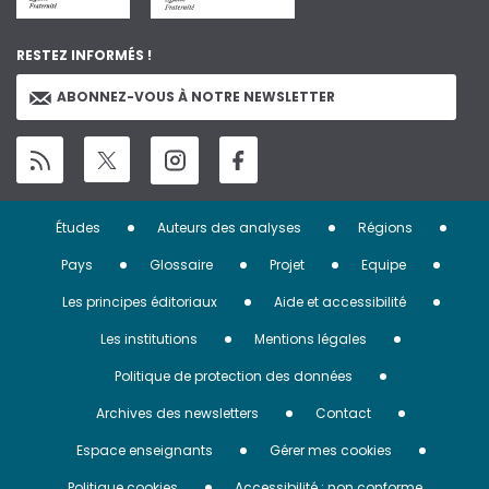
RESTEZ INFORMÉS !
ABONNEZ-VOUS À NOTRE NEWSLETTER
Menu
Études
Auteurs des analyses
Régions
Pied
Pays
Glossaire
Projet
Equipe
de
Les principes éditoriaux
Aide et accessibilité
page
Les institutions
Mentions légales
Politique de protection des données
Archives des newsletters
Contact
Espace enseignants
Gérer mes cookies
Politique cookies
Accessibilité : non conforme