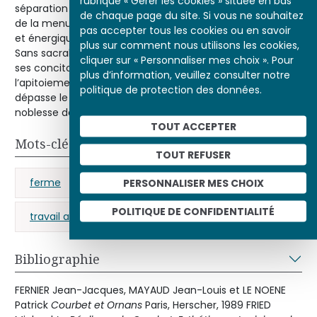
rubrique « Gérer les cookies » située en bas
séparation manuelle, inefficace, rétrograde du grain et
de chaque page du site. Si vous ne souhaitez
de la menue paille ; au centre l’emploi plus progressiste
pas accepter tous les cookies ou en savoir
et énergique du crible ; […] à droite, la mécanisation. ”
plus sur comment nous utilisons les cookies,
Sans sacraliser comme Millet “ les travaux et les jours ” de
cliquer sur « Personnaliser mes choix ». Pour
ses concitoyens ornanais, refusant la misère et
plus d’information, veuillez consulter notre
l’apitoiement dans sa représentation du travail, Courbet
politique de protection des données.
dépasse le réalisme pittoresque pour atteindre à la
noblesse de “ l’allégorie réelle ”.
TOUT ACCEPTER
Mots-clés
TOUT REFUSER
ferme
naturalisme
paysans
PERSONNALISER MES CHOIX
POLITIQUE DE CONFIDENTIALITÉ
travail agricole
vie rurale
Bibliographie
FERNIER Jean-Jacques, MAYAUD Jean-Louis et LE NOENE
Patrick
Courbet et Ornans
Paris, Herscher, 1989 FRIED