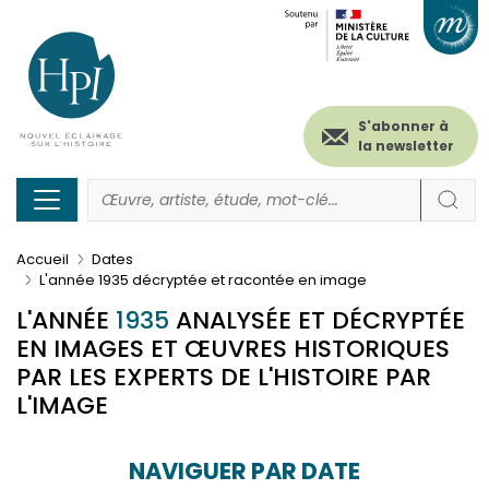
Menu
Paramétrer les cookies
Aller
au
secondaire
contenu
principal
(header)
S'abonner à
la newsletter
Accueil
Dates
L'année 1935 décryptée et racontée en image
L'ANNÉE
1935
ANALYSÉE ET DÉCRYPTÉE
EN IMAGES ET ŒUVRES HISTORIQUES
PAR LES EXPERTS DE L'HISTOIRE PAR
L'IMAGE
NAVIGUER PAR DATE