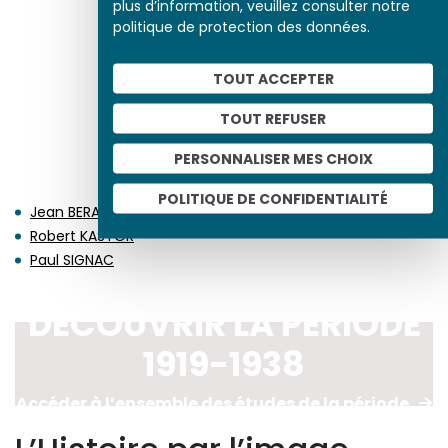
plus d’information, veuillez consulter notre
Einstein. Photo-génie
politique de protection des données.
TOUT ACCEPTER
TOUT REFUSER
PERSONNALISER MES CHOIX
DÉCÈS EN 1935
POLITIQUE DE CONFIDENTIALITÉ
Jean BERAUD
Robert KASTOR
Paul SIGNAC
DÉCOUVRIR LA PÉRIODE
1919-1938
Accéder à l’ensemble des études de la période