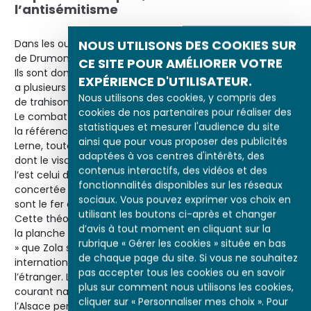
l’antisémitisme
NOUS UTILISONS DES COOKIES SUR
Dans les ouvrages antisémites, comme
La France Juive
de Drumont, les Juifs sont considérés comme apatrides.
CE SITE POUR AMÉLIORER VOTRE
Ils sont donc potentiellement tous des traîtres. Le serpent
EXPÉRIENCE D'UTILISATEUR.
a plusieurs têtes : Dreyfus n’est pas seul et un autre acte
Nous utilisons des cookies, y compris des
de trahison peut se répéter de la part du même ennemi.
cookies de nos partenaires pour réaliser des
Le combat contre cette menace n’est pas terminé. Dans
statistiques et mesurer l'audience du site
la référence mythologique à Héraclès et à l’Hydre de
ainsi que pour vous proposer des publicités
Lerne, toutes les têtes doivent tomber. Alfred Dreyfus,
adaptées à vos centres d'intérêts, des
dont le visage est mis en avant sur ce dessin comme
contenus interactifs, des vidéos et des
l’est celui d’un condamné sur le billot, a agi de manière
fonctionnalités disponibles sur les réseaux
concertée avec les « ennemis de la Nation » dont les Juifs
sociaux. Vous pouvez exprimer vos choix en
sont le fer de lance.
utilisant les boutons ci-après et changer
Cette théorie du complot est également employée dans
d’avis à tout moment en cliquant sur la
la planche n°4 puisque c’est avec du « caca international
rubrique « Gérer les cookies » située en bas
» que Zola souille la carte de la mère patrie. Le terme «
de chaque page du site. Si vous ne souhaitez
international » prouve les influences néfastes de
pas accepter tous les cookies ou en savoir
l’étranger. L’auteur sur la carte, illustre d’ailleurs le fort
plus sur comment nous utilisons les cookies,
courant nationaliste et revanchard en mettant en relief
cliquer sur « Personnaliser mes choix ». Pour
l’Alsace perdue depuis 1871 et le Traité de Francfort. Le