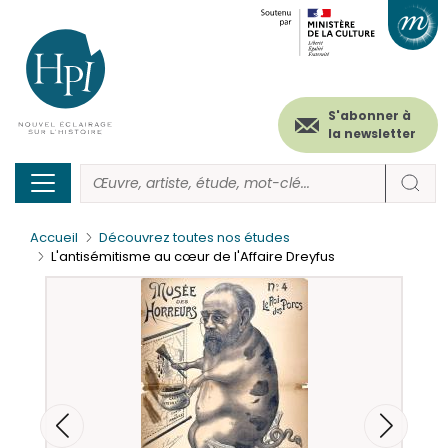
Menu
Paramétrer les cookies
Aller
au
secondaire
contenu
principal
(header)
S'abonner à
la newsletter
Accueil
Découvrez toutes nos études
L'antisémitisme au cœur de l'Affaire Dreyfus