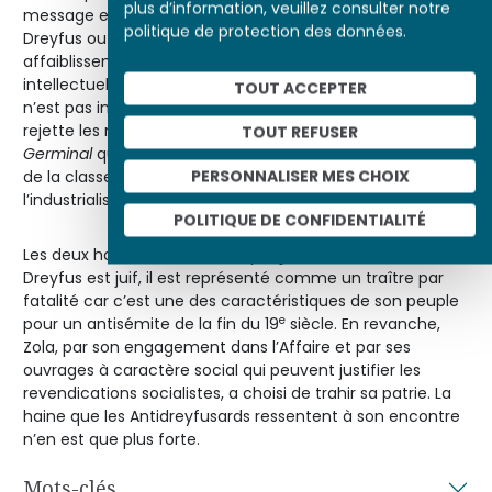
plus d’information, veuillez consulter notre
message est clair, c’est par la faute de traîtres comme
politique de protection des données.
Dreyfus ou Zola que la Nation a été affaiblie. Cet
affaiblissement est territorial mais il est également
intellectuel. Le choix des ouvrages dans l’auge du porc
TOUT ACCEPTER
n’est pas innocent : la droite nationaliste et antisémite
rejette les romans naturalistes comme
l’Assommoir
ou
TOUT REFUSER
Germinal
qui témoignent des difficiles conditions de vie
PERSONNALISER MES CHOIX
de la classe ouvrière dans la société française issue de
l’industrialisation.
POLITIQUE DE CONFIDENTIALITÉ
Les deux hommes sont enfin perçus différemment :
Dreyfus est juif, il est représenté comme un traître par
fatalité car c’est une des caractéristiques de son peuple
e
pour un antisémite de la fin du 19
siècle. En revanche,
Zola, par son engagement dans l’Affaire et par ses
ouvrages à caractère social qui peuvent justifier les
revendications socialistes, a choisi de trahir sa patrie. La
haine que les Antidreyfusards ressentent à son encontre
n’en est que plus forte.
Mots-clés