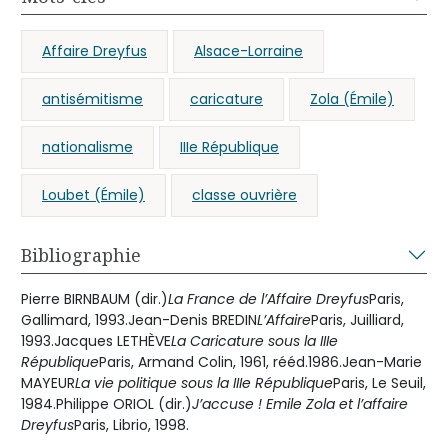
Affaire Dreyfus
Alsace-Lorraine
antisémitisme
caricature
Zola (Émile)
nationalisme
IIIe République
Loubet (Émile)
classe ouvrière
Bibliographie
Pierre BIRNBAUM (dir.)
La France de l’Affaire Dreyfus
Paris,
Gallimard, 1993.Jean-Denis BREDIN
L’Affaire
Paris, Juilliard,
1993.Jacques LETHÈVE
La Caricature sous la IIIe
République
Paris, Armand Colin, 1961, rééd.1986.Jean-Marie
MAYEUR
La vie politique sous la IIIe République
Paris, Le Seuil,
1984.Philippe ORIOL (dir.)
J’accuse ! Emile Zola et l’affaire
Dreyfus
Paris, Librio, 1998.