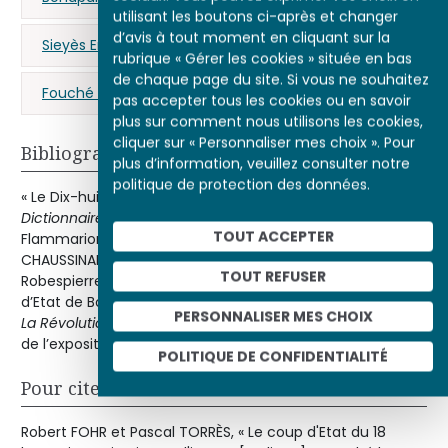
utilisant les boutons ci-après et changer
d’avis à tout moment en cliquant sur la
Sieyès Emmanuel-Joseph (abbé)
coup d’État
rubrique « Gérer les cookies » située en bas
de chaque page du site. Si vous ne souhaitez
Fouché (Joseph)
pas accepter tous les cookies ou en savoir
plus sur comment nous utilisons les cookies,
cliquer sur « Personnaliser mes choix ». Pour
Bibliographie
plus d’information, veuillez consulter notre
politique de protection des données.
« Le Dix-huit Brumaire » in François FURET et Mona OZOUF,
Dictionnaire critique de la Révolution française
Paris,
TOUT ACCEPTER
Flammarion, 1988, rééd.coll.« Champs », 1992.Guy
CHAUSSINAND-NOGARET « L'irrésistible ascension d'un
TOUT REFUSER
Robespierre botté »in
L’Histoire
n° 124 Collectif « Le coup
d’Etat de Bonaparte »Dossier de
L’Histoire
n° 237 Collectif
PERSONNALISER MES CHOIX
La Révolution française et l’Europe 1789-1799
, catalogue
de l’expositionParis, RMN, 1989.
POLITIQUE DE CONFIDENTIALITÉ
Pour citer cet article
Robert FOHR et Pascal TORRÈS, « Le coup d'Etat du 18