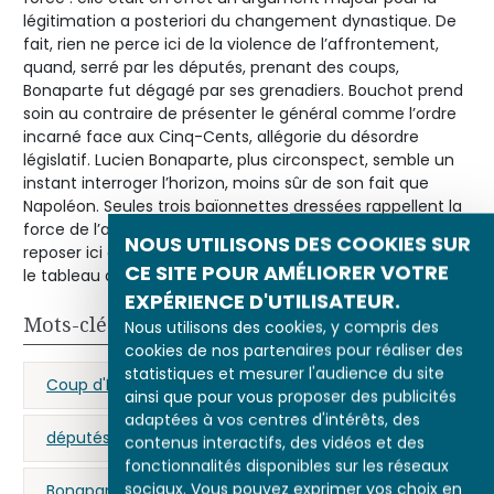
légitimation a posteriori du changement dynastique. De
fait, rien ne perce ici de la violence de l’affrontement,
quand, serré par les députés, prenant des coups,
Bonaparte fut dégagé par ses grenadiers. Bouchot prend
soin au contraire de présenter le général comme l’ordre
incarné face aux Cinq-Cents, allégorie du désordre
législatif. Lucien Bonaparte, plus circonspect, semble un
instant interroger l’horizon, moins sûr de son fait que
Napoléon. Seules trois baïonnettes dressées rappellent la
force de l’armée dont l’invincibilité ne semble bien
NOUS UTILISONS DES COOKIES SUR
reposer ici que sur Bonaparte. Envoyé au Louvre en 1889,
CE SITE POUR AMÉLIORER VOTRE
le tableau a regagné depuis le château de Versailles.
EXPÉRIENCE D'UTILISATEUR.
Mots-clés
Nous utilisons des cookies, y compris des
cookies de nos partenaires pour réaliser des
statistiques et mesurer l'audience du site
Coup d'État du 18 brumaire
Directoire
ainsi que pour vous proposer des publicités
adaptées à vos centres d'intérêts, des
députés
légende napoléonienne
contenus interactifs, des vidéos et des
fonctionnalités disponibles sur les réseaux
sociaux. Vous pouvez exprimer vos choix en
Bonaparte (Napoléon)
Louis-Philippe