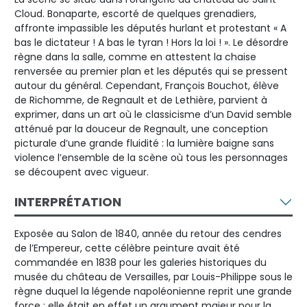
Cloud. Bonaparte, escorté de quelques grenadiers,
affronte impassible les députés hurlant et protestant « A
bas le dictateur ! A bas le tyran ! Hors la loi ! ». Le désordre
règne dans la salle, comme en attestent la chaise
renversée au premier plan et les députés qui se pressent
autour du général. Cependant, François Bouchot, élève
de Richomme, de Regnault et de Lethière, parvient à
exprimer, dans un art où le classicisme d’un David semble
atténué par la douceur de Regnault, une conception
picturale d’une grande fluidité : la lumière baigne sans
violence l’ensemble de la scène où tous les personnages
se découpent avec vigueur.
INTERPRÉTATION
Exposée au Salon de 1840, année du retour des cendres
de l’Empereur, cette célèbre peinture avait été
commandée en 1838 pour les galeries historiques du
musée du château de Versailles, par Louis-Philippe sous le
règne duquel la légende napoléonienne reprit une grande
force : elle était en effet un argument majeur pour la