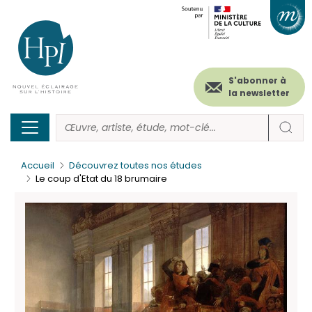
Menu
Paramétrer les cookies
Aller
au
secondaire
contenu
principal
(header)
S'abonner à
la newsletter
Accueil
Découvrez toutes nos études
Le coup d'Etat du 18 brumaire