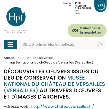
Menu
Paramétrer les cookies
Aller
au
secondaire
contenu
principal
(header)
S'abonner à
la newsletter
Accueil
Lieu de conservation
musée national du château de Versailles (Versailles)
DÉCOUVRIR LES OEUVRES ISSUES DU
LIEU DE CONSERVATION
MUSÉE
NATIONAL DU CHÂTEAU DE VERSAILLES
(VERSAILLES)
AU TRAVERS D'ŒUVRES
ET D'IMAGES D'ARCHIVES.
Adresse web :
http://www.chateauversailles.fr/