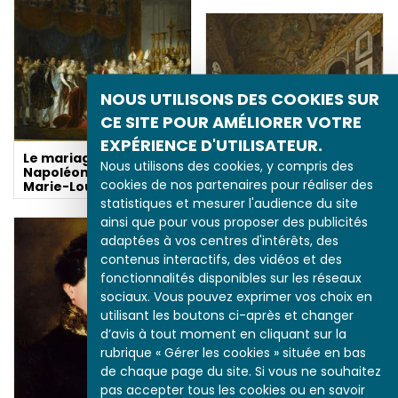
NOUS UTILISONS DES COOKIES SUR
CE SITE POUR AMÉLIORER VOTRE
EXPÉRIENCE D'UTILISATEUR.
Le mariage religieux de
La Galerie des Glaces
Nous utilisons des cookies, y compris des
Napoléon Ier et de
transformée en
cookies de nos partenaires pour réaliser des
Marie-Louise
ambulance
statistiques et mesurer l'audience du site
ainsi que pour vous proposer des publicités
adaptées à vos centres d'intérêts, des
contenus interactifs, des vidéos et des
fonctionnalités disponibles sur les réseaux
sociaux. Vous pouvez exprimer vos choix en
utilisant les boutons ci-après et changer
d’avis à tout moment en cliquant sur la
La Campagne d'Italie
rubrique « Gérer les cookies » située en bas
de chaque page du site. Si vous ne souhaitez
pas accepter tous les cookies ou en savoir