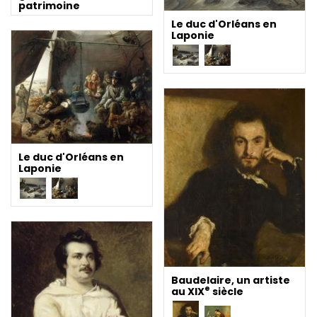
patrimoine
Le duc d'Orléans en
Laponie
Le duc d'Orléans en
Laponie
Baudelaire, un artiste
e
au XIX
siècle