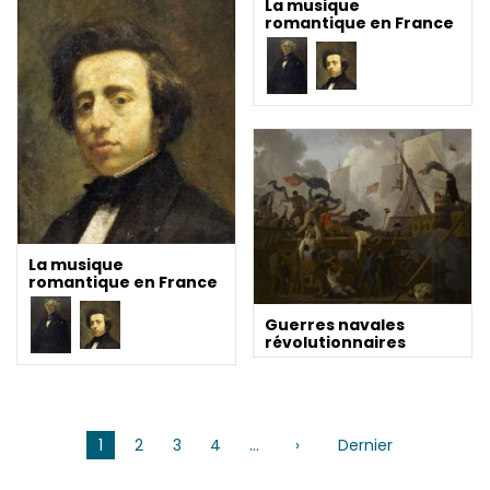
La musique
romantique en France
La musique
romantique en France
Guerres navales
révolutionnaires
Pagination
1
2
3
4
…
›
Page
Dernier
Dernière
suivante
page